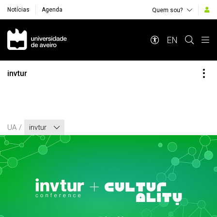
Notícias
Agenda
Quem sou?
Navegação Principal
EN
invtur
UA
invtur