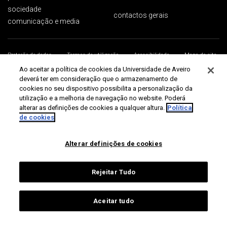
sociedade
contactos gerais
comunicação e media
Proteção de dados
Termos de utilização
Acessibilidade
Mapa do site
Universidade de Aveiro 2026
Ao aceitar a política de cookies da Universidade de Aveiro
deverá ter em consideração que o armazenamento de
cookies no seu dispositivo possibilita a personalização da
utilização e a melhoria de navegação no website. Poderá
alterar as definições de cookies a qualquer altura.
Política
de cookies
Alterar definições de cookies
Rejeitar Tudo
Aceitar tudo