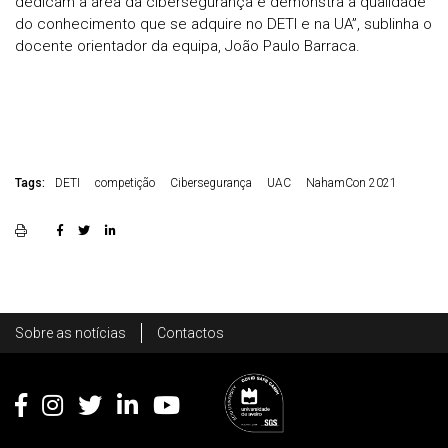
dedicam à área da cibersegurança e demonstra a qualidade
do conhecimento que se adquire no DETI e na UA”, sublinha o
docente orientador da equipa, João Paulo Barraca.
Tags:
DETI
competição
Cibersegurança
UAC
NahamCon 2021
Rodapé
Sobre as notícias
Contactos
Footer