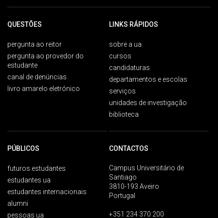
QUESTÕES
LINKS RÁPIDOS
pergunta ao reitor
sobre a ua
pergunta ao provedor do
cursos
estudante
candidaturas
canal de denúncias
departamentos e escolas
livro amarelo eletrónico
serviços
unidades de investigação
biblioteca
PÚBLICOS
CONTACTOS
Campus Universitário de
futuros estudantes
Santiago
estudantes ua
3810-193 Aveiro
estudantes internacionais
Portugal
alumni
+351 234 370 200
pessoas ua