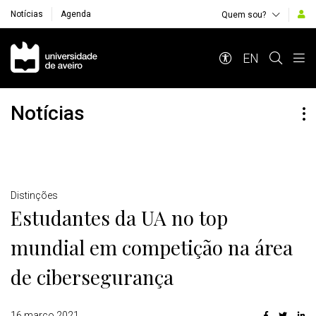
Notícias
Agenda
Quem sou?
Navegação Principal
EN
Notícias
Detalhes
Distinções
Estudantes da UA no top
mundial em competição na área
de cibersegurança
16 março 2021