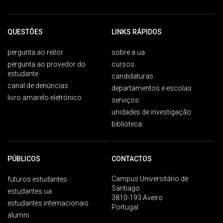
QUESTÕES
LINKS RÁPIDOS
pergunta ao reitor
sobre a ua
pergunta ao provedor do
cursos
estudante
candidaturas
canal de denúncias
departamentos e escolas
livro amarelo eletrónico
serviços
unidades de investigação
biblioteca
PÚBLICOS
CONTACTOS
Campus Universitário de
futuros estudantes
Santiago
estudantes ua
3810-193 Aveiro
estudantes internacionais
Portugal
alumni