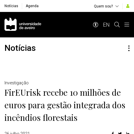
Notícias
Agenda
Quem sou?
Navegação Principal
EN
Notícias
Detalhes
Investigação
FirEUrisk recebe 10 milhões de
euros para gestão integrada dos
incêndios florestais
26 julho 2021