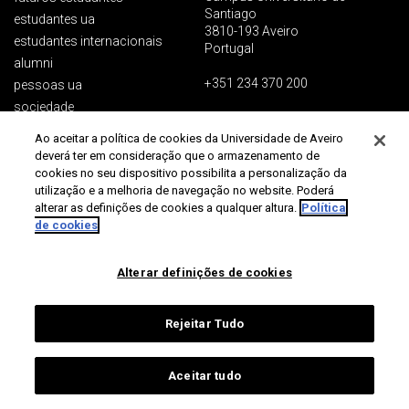
Santiago
estudantes ua
3810-193 Aveiro
estudantes internacionais
Portugal
alumni
+351 234 370 200
pessoas ua
sociedade
contactos gerais
comunicação e media
Ao aceitar a política de cookies da Universidade de Aveiro
deverá ter em consideração que o armazenamento de
cookies no seu dispositivo possibilita a personalização da
Proteção de dados
utilização e a melhoria de navegação no website. Poderá
Termos de utilização
Acessibilidade
Mapa do site
alterar as definições de cookies a qualquer altura.
Política
Universidade de Aveiro 2026
de cookies
Alterar definições de cookies
Rejeitar Tudo
Aceitar tudo