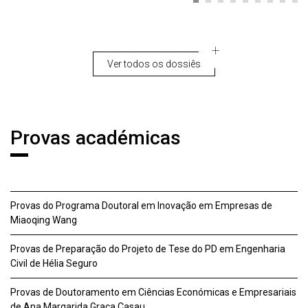
Ver todos os dossiês
Notícias
Provas académicas
Provas do Programa Doutoral em Inovação em Empresas de
Miaoqing Wang
Provas de Preparação do Projeto de Tese do PD em Engenharia
Civil de Hélia Seguro
Provas de Doutoramento em Ciências Económicas e Empresariais
de Ana Margarida Graça Casau