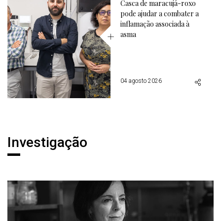
Casca de maracujá-roxo
pode ajudar a combater a
inflamação associada à
asma
04 agosto 2026
Notícias
Investigação