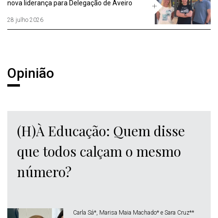
nova liderança para Delegação de Aveiro
28 julho 2026
Entrevistas
Opinião
(H)À Educação: Quem disse
que todos calçam o mesmo
número?
Carla Sá*, Marisa Maia Machado* e Sara Cruz**