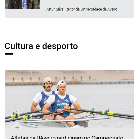
Artur Silva, Reitor da Universidade de Aveiro
Notícias
Cultura e desporto
+
Atletas da UAveiro participam no Campeonato