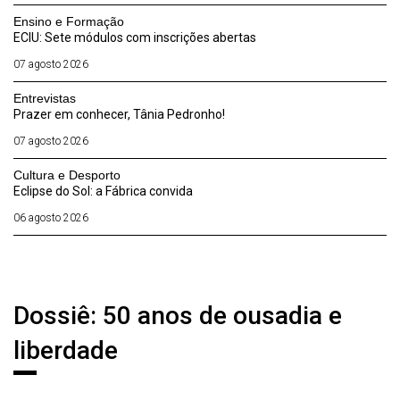
Ensino e Formação
ECIU: Sete módulos com inscrições abertas
07 agosto 2026
Entrevistas
Prazer em conhecer, Tânia Pedronho!
07 agosto 2026
Cultura e Desporto
Eclipse do Sol: a Fábrica convida
06 agosto 2026
Notícias
Dossiê: 50 anos de ousadia e
liberdade