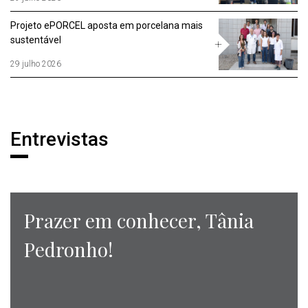
Projeto ePORCEL aposta em porcelana mais
sustentável
29 julho 2026
Entrevistas
Entrevistas
Prazer em conhecer, Tânia
Pedronho!