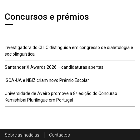
Concursos e prémios
Investigadora do CLLC distinguida em congresso de dialetologia e
sociolinguística
Santander X Awards 2026 – candidaturas abertas
ISCA-UA e NBIZ criam novo Prémio Escolar
Universidade de Aveiro promove a 8ª edição do Concurso
Kamishibai Plurilingue em Portugal
Rodapé
Sobre as notícias
Contactos
Footer