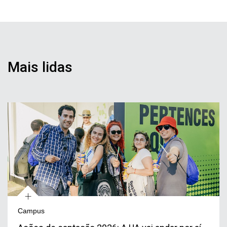
Notícias
Mais lidas
+
Campus