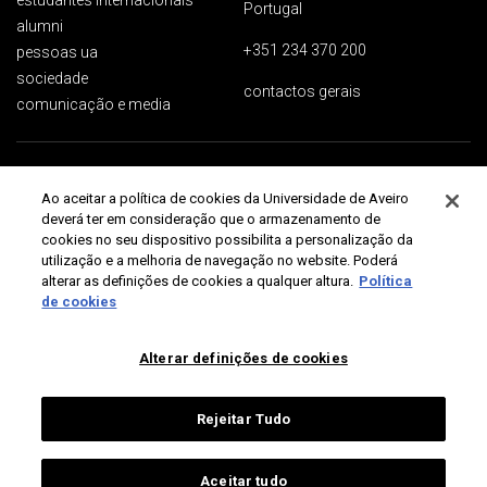
estudantes internacionais
Portugal
alumni
+351 234 370 200
pessoas ua
sociedade
contactos gerais
comunicação e media
Proteção de dados
Termos de utilização
Acessibilidade
Mapa do site
Ao aceitar a política de cookies da Universidade de Aveiro
Universidade de Aveiro 2026
deverá ter em consideração que o armazenamento de
cookies no seu dispositivo possibilita a personalização da
utilização e a melhoria de navegação no website. Poderá
alterar as definições de cookies a qualquer altura.
Política
de cookies
Alterar definições de cookies
Rejeitar Tudo
Aceitar tudo