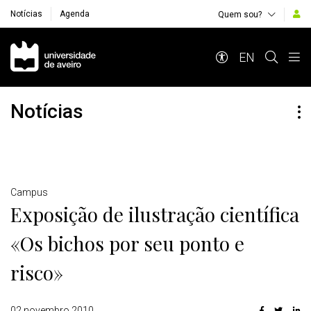
Notícias
Agenda
Quem sou?
Navegação Principal
EN
Notícias
Detalhes
Campus
Exposição de ilustração científica
«Os bichos por seu ponto e
risco»
02 novembro 2010