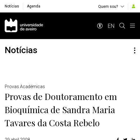
Notícias
Agenda
Quem sou?
Navegação Principal
EN
Notícias
Detalhes
Provas Académicas
Provas de Doutoramento em
Bioquímica de Sandra Maria
Tavares da Costa Rebelo
29 abril 2008