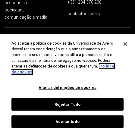
+351 234 370 200
pessoas ua
sociedade
contactos gerais
comunicação e media
Proteção de dados
Termos de utilização
Acessibilidade
Mapa do site
Ao aceitar a política de cookies da Universidade de Aveiro
Universidade de Aveiro 2026
deverá ter em consideração que o armazenamento de
cookies no seu dispositivo possibilita a personalização da
utilização e a melhoria de navegação no website. Poderá
alterar as definições de cookies a qualquer altura.
Política
de cookies
Alterar definições de cookies
Rejeitar Tudo
Aceitar tudo