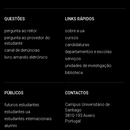
QUESTÕES
LINKS RÁPIDOS
pergunta ao reitor
sobre a ua
pergunta ao provedor do
cursos
estudante
candidaturas
canal de denúncias
departamentos e escolas
livro amarelo eletrónico
serviços
unidades de investigação
biblioteca
PÚBLICOS
CONTACTOS
Campus Universitário de
futuros estudantes
Santiago
estudantes ua
3810-193 Aveiro
estudantes internacionais
Portugal
alumni