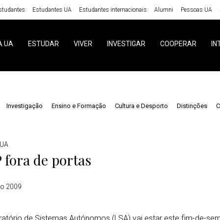
studantes
Estudantes UA
Estudantes internacionais
Alumni
Pessoas UA
A UA
ESTUDAR
VIVER
INVESTIGAR
COOPERAR
IN
Investigação
Ensino e Formação
Cultura e Desporto
Distinções
C
 UA
 fora de portas
o 2009
atório de Sistemas Autónomos (LSA) vai estar este fim-de-sem