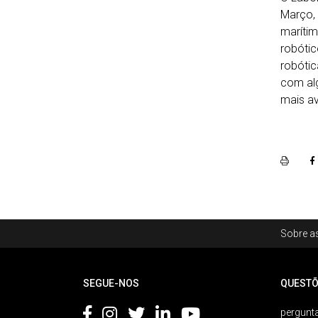
Março, 
marítim
robótic
robótic
com alg
mais av
Rodapé
Sobre as
Footer
SEGUE-NOS
QUESTÕ
pergunta