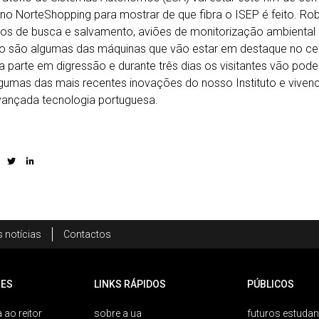
no NorteShopping para mostrar de que fibra o ISEP é feito. Rob
os de busca e salvamento, aviões de monitorização ambiental e
o são algumas das máquinas que vão estar em destaque no cen
a parte em digressão e durante três dias os visitantes vão poder a
umas das mais recentes inovações do nosso Instituto e viven
ançada tecnologia portuguesa.
 notícias
Contactos
ES
LINKS RÁPIDOS
PÚBLICOS
 ao reitor
sobre a ua
futuros estudan