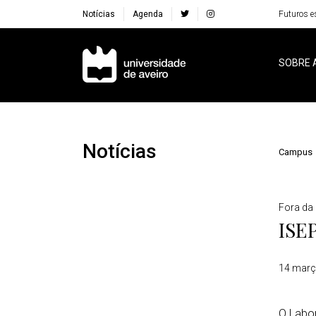
Notícias
Agenda
Futuros e
Navegação Principal
SOBRE 
Notícias
Campus
Detalhes
Fora da
ISEP
14 març
O Labor