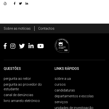
Rodapé
Sobre as notícias
Contactos
Footer
QUESTÕES
LINKS RÁPIDOS
pergunta ao reitor
sobre a ua
pergunta ao provedor do
cursos
estudante
candidaturas
canal de denúncias
departamentos e escolas
livro amarelo eletrónico
serviços
unidades de investigação