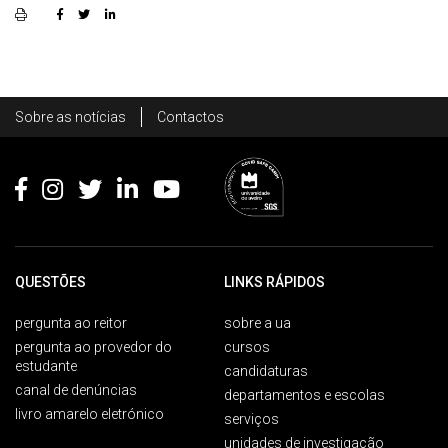
Rodapé
Sobre as notícias
Contactos
Footer
QUESTÕES
LINKS RÁPIDOS
pergunta ao reitor
sobre a ua
pergunta ao provedor do
cursos
estudante
candidaturas
canal de denúncias
departamentos e escolas
livro amarelo eletrónico
serviços
unidades de investigação