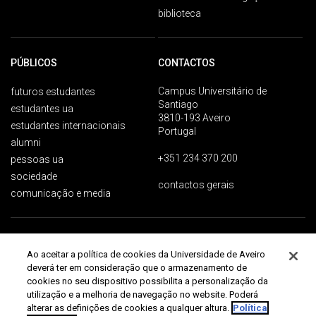
biblioteca
PÚBLICOS
CONTACTOS
Campus Universitário de
futuros estudantes
Santiago
estudantes ua
3810-193 Aveiro
estudantes internacionais
Portugal
alumni
+351 234 370 200
pessoas ua
sociedade
contactos gerais
comunicação e media
Proteção de dados
Termos de utilização
Acessibilidade
Mapa do site
Ao aceitar a política de cookies da Universidade de Aveiro
Universidade de Aveiro 2026
deverá ter em consideração que o armazenamento de
cookies no seu dispositivo possibilita a personalização da
utilização e a melhoria de navegação no website. Poderá
alterar as definições de cookies a qualquer altura.
Política