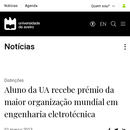
Notícias
Agenda
Quem sou?
Navegação Principal
EN
Notícias
Detalhes
Distinções
Aluno da UA recebe prémio da
maior organização mundial em
engenharia eletrotécnica
01 março 2013