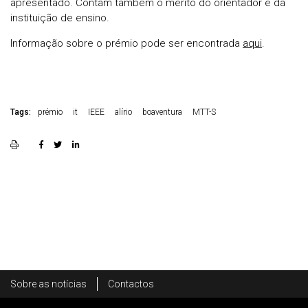
apresentado. Contam também o mérito do orientador e da
instituição de ensino.
Informação sobre o prémio pode ser encontrada
aqui
.
Tags:
prémio
it
IEEE
alírio
boaventura
MTT-S
Rodapé
Sobre as notícias
Contactos
Footer