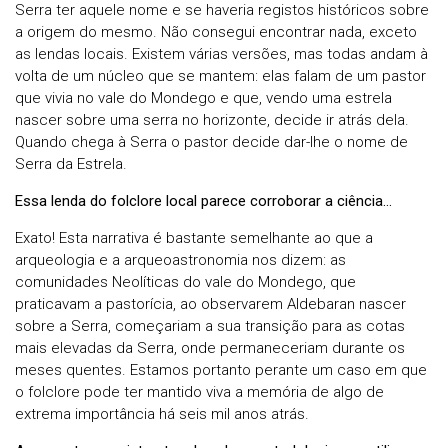
Serra ter aquele nome e se haveria registos históricos sobre
a origem do mesmo. Não consegui encontrar nada, exceto
as lendas locais. Existem várias versões, mas todas andam à
volta de um núcleo que se mantem: elas falam de um pastor
que vivia no vale do Mondego e que, vendo uma estrela
nascer sobre uma serra no horizonte, decide ir atrás dela.
Quando chega à Serra o pastor decide dar-lhe o nome de
Serra da Estrela.
Essa lenda do folclore local parece corroborar a ciência…
Exato! Esta narrativa é bastante semelhante ao que a
arqueologia e a arqueoastronomia nos dizem: as
comunidades Neolíticas do vale do Mondego, que
praticavam a pastorícia, ao observarem Aldebaran nascer
sobre a Serra, começariam a sua transição para as cotas
mais elevadas da Serra, onde permaneceriam durante os
meses quentes. Estamos portanto perante um caso em que
o folclore pode ter mantido viva a memória de algo de
extrema importância há seis mil anos atrás.