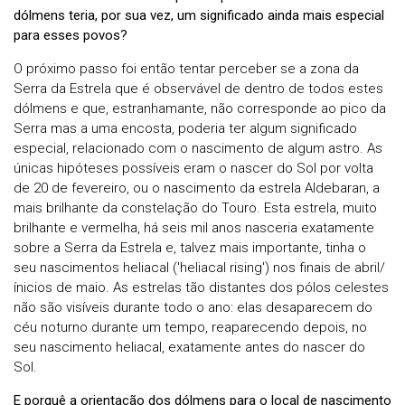
dólmens teria, por sua vez, um significado ainda mais especial
para esses povos?
O próximo passo foi então tentar perceber se a zona da
Serra da Estrela que é observável de dentro de todos estes
dólmens e que, estranhamante, não corresponde ao pico da
Serra mas a uma encosta, poderia ter algum significado
especial, relacionado com o nascimento de algum astro. As
únicas hipóteses possíveis eram o nascer do Sol por volta
de 20 de fevereiro, ou o nascimento da estrela Aldebaran, a
mais brilhante da constelação do Touro. Esta estrela, muito
brilhante e vermelha, há seis mil anos nasceria exatamente
sobre a Serra da Estrela e, talvez mais importante, tinha o
seu nascimentos heliacal ('heliacal rising') nos finais de abril/
ínicios de maio. As estrelas tão distantes dos pólos celestes
não são visíveis durante todo o ano: elas desaparecem do
céu noturno durante um tempo, reaparecendo depois, no
seu nascimento heliacal, exatamente antes do nascer do
Sol.
E porquê a orientação dos dólmens para o local de nascimento