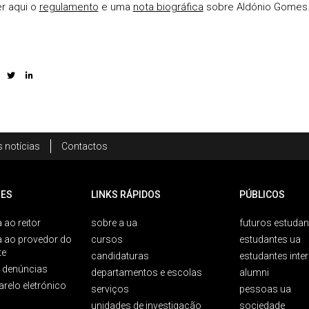
r aqui o
regulamento
e uma
nota biográfica
sobre Aldónio Gomes
 notícias
Contactos
ES
LINKS RÁPIDOS
PÚBLICOS
 ao reitor
sobre a ua
futuros estudan
a ao provedor do
cursos
estudantes ua
te
candidaturas
estudantes inte
e denúncias
departamentos e escolas
alumni
arelo eletrónico
serviços
pessoas ua
unidades de investigação
sociedade