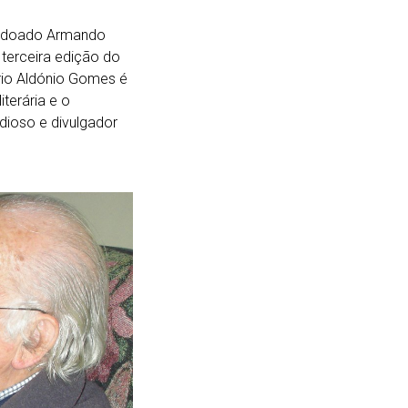
lardoado Armando
 terceira edição do
rio Aldónio Gomes é
terária e o
ioso e divulgador