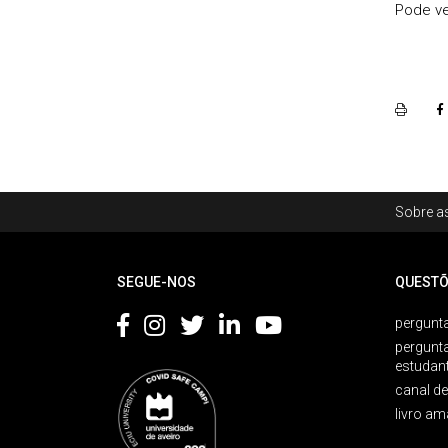
Pode ve
Rodapé
Sobre as
Footer
SEGUE-NOS
QUESTÕ
pergunta
pergunt
estudan
canal d
livro am