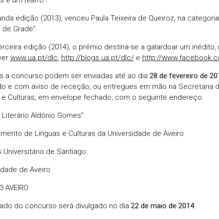
nda edição (2013), venceu Paula Teixeira de Queiroz, na categori
a de Grade”.
erceira edição (2014), o prémio destina-se a galardoar um inédito,
ver
www.ua.pt/dlc
,
http://blogs.ua.pt/dlc/
e
http://www.facebook.
s a concurso podem ser enviadas até ao dia
28 de fevereiro de 20
do e com aviso de receção, ou entregues em mão na Secretaria
 e Culturas, em envelope fechado, com o seguinte endereço:
 Literário Aldónio Gomes"
mento de Línguas e Culturas da Universidade de Aveiro
Universitário de Santiago
idade de Aveiro
3 AVEIRO
tado do concurso será divulgado no dia
22 de maio de 2014
.