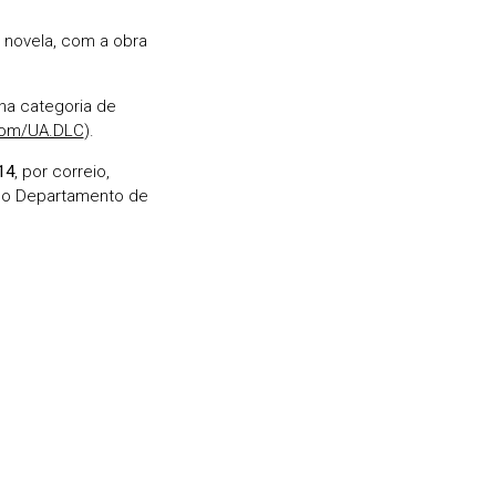
a novela, com a obra
 na categoria de
com/UA.DLC
).
14
, por correio,
 do Departamento de