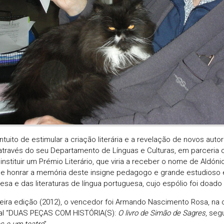
ntuito de estimular a criação literária e a revelação de novos auto
 através do seu Departamento de Línguas e Culturas, em parceria c
 instituir um Prémio Literário, que viria a receber o nome de Aldó
 de honrar a memória deste insigne pedagogo e grande estudioso e
esa e das literaturas de língua portuguesa, cujo espólio foi doado
eira edição (2012), o vencedor foi Armando Nascimento Rosa, na 
nal “DUAS PEÇAS COM HISTÓRIA(S):
O livro de Simão de Sagres
, seg
s e um teatro
”.