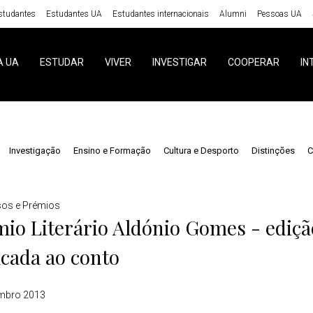
studantes
Estudantes UA
Estudantes internacionais
Alumni
Pessoas UA
A UA
ESTUDAR
VIVER
INVESTIGAR
COOPERAR
IN
Investigação
Ensino e Formação
Cultura e Desporto
Distinções
C
os e Prémios
io Literário Aldónio Gomes - ediçã
cada ao conto
mbro 2013