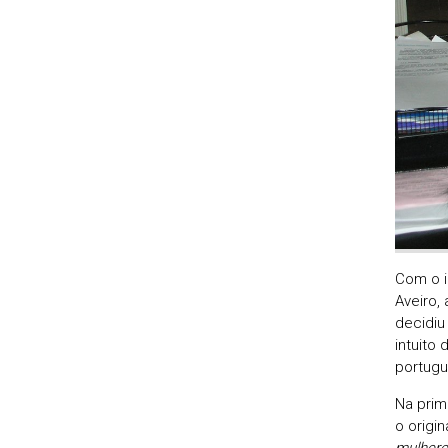
Com o i
Aveiro,
decidiu
intuito
portugu
Na prim
o origi
mulhere