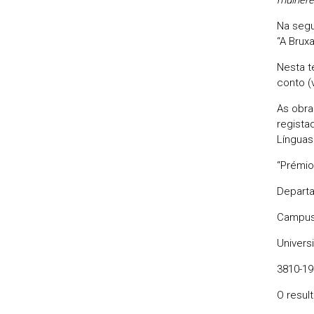
Na segu
“A Brux
Nesta t
conto (
As obra
regista
Línguas
“Prémio
Departa
Campus 
Univers
3810-19
O resul