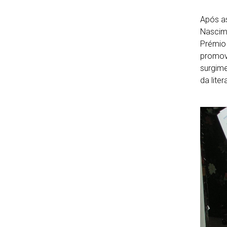
Após as
Nascime
Prémio 
promovi
surgime
da lite