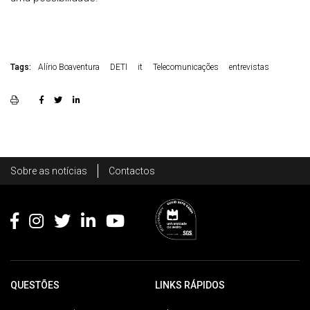
Tags:
Alírio Boaventura
DETI
it
Telecomunicações
entrevistas
Rodapé
Sobre as notícias
Contactos
Footer
QUESTÕES
LINKS RÁPIDOS