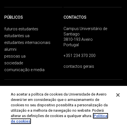
PÚBLICOS
CONTACTOS
Campus Universitário de
futuros estudantes
Santiago
estudantes ua
3810-193 Aveiro
estudantes internacionais
Portugal
alumni
+351 234 370 200
pessoas ua
sociedade
contactos gerais
comunicação e media
Proteção de dados
Termos de utilização
Acessibilidade
Mapa do site
Ao aceitar a política de cookies da Universidade de Aveiro
Universidade de Aveiro 2026
deverá ter em consideração que o armazenamento de
cookies no seu dispositivo possibilita a personalização da
utilização e a melhoria de navegação no website. Poderá
alterar as definições de cookies a qualquer altura.
Política
de cookies