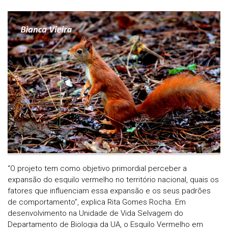
“O projeto tem como objetivo primordial perceber a
expansão do esquilo vermelho no território nacional, quais os
fatores que influenciam essa expansão e os seus padrões
de comportamento”, explica Rita Gomes Rocha. Em
desenvolvimento na Unidade de Vida Selvagem do
Departamento de Biologia da UA, o Esquilo Vermelho em