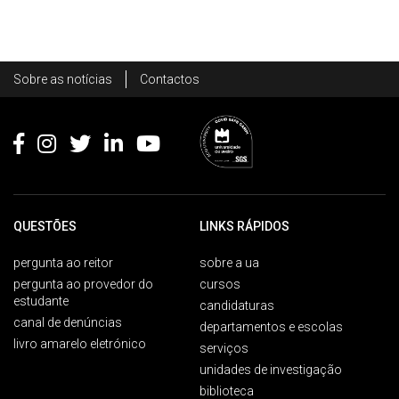
Rodapé
Sobre as notícias
Contactos
Footer
QUESTÕES
LINKS RÁPIDOS
pergunta ao reitor
sobre a ua
pergunta ao provedor do
cursos
estudante
candidaturas
canal de denúncias
departamentos e escolas
livro amarelo eletrónico
serviços
unidades de investigação
biblioteca