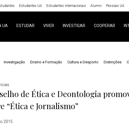
studantes
Estudantes UA
Estudantes internacionais
Alumni
Pessoas UA
A UA
ESTUDAR
VIVER
INVESTIGAR
COOPERAR
IN
Investigação
Ensino e Formação
Cultura e Desporto
Distinções
C
ncias
elho de Ética e Deontologia promo
e “Ética e Jornalismo”
ro 2015