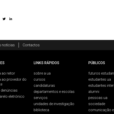
 notícias
Contactos
ES
LINKS RÁPIDOS
PÚBLICOS
 ao reitor
sobre a ua
futuros estudan
a ao provedor do
cursos
estudantes ua
te
candidaturas
estudantes inte
e denúncias
departamentos e escolas
alumni
arelo eletrónico
serviços
pessoas ua
unidades de investigação
sociedade
biblioteca
comunicação e