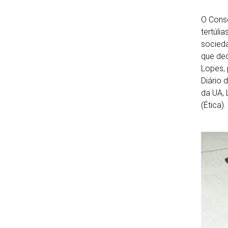
O Conse
tertúli
socieda
que dec
Lopes, 
Diário 
da UA, 
(Ética).