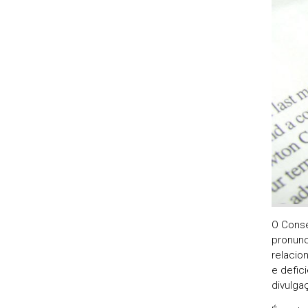
O Conse
pronunc
relacio
e defic
divulga