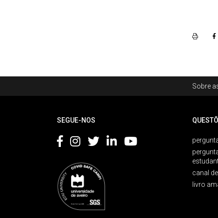
Rodapé
Sobre as
Footer
SEGUE-NOS
QUESTÕ
pergunta
pergunt
estudan
canal d
livro am