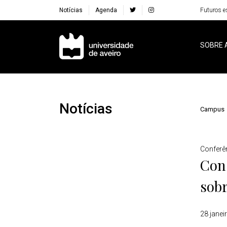
Notícias
Agenda
Futuros e
Navegação Principal
SOBRE 
Notícias
Campus
Detalhes
Conferê
Cons
sobr
28 janei