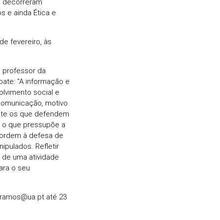
o decorreram
s e ainda Ética e
de fevereiro, às
m professor da
bate: "A informação e
lvimento social e
 comunicação, motivo
ente os que defendem
– o que pressupõe a
 ordem à defesa de
ipulados. Refletir
l de uma atividade
ara o seu
 cramos@ua.pt até 23