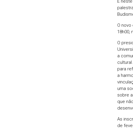
É neste
palestr
Budism
O novo 
18h00, 
O presi
Univers
a comun
cultura
para re
a harmo
vincula
uma soc
sobre a
que não
desenvol
As insc
de feve