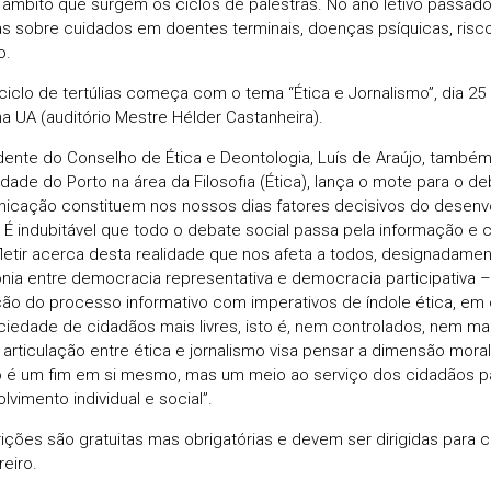
 âmbito que surgem os ciclos de palestras. No ano letivo passad
as sobre cuidados em doentes terminais, doenças psíquicas, risco
o.
ciclo de tertúlias começa com o tema “Ética e Jornalismo”, dia 25 
na UA (auditório Mestre Hélder Castanheira).
dente do Conselho de Ética e Deontologia, Luís de Araújo, també
idade do Porto na área da Filosofia (Ética), lança o mote para o de
icação constituem nos nossos dias fatores decisivos do desenvo
l. É indubitável que todo o debate social passa pela informação e
fletir acerca desta realidade que nos afeta a todos, designadam
nia entre democracia representativa e democracia participativa 
ção do processo informativo com imperativos de índole ética, em
iedade de cidadãos mais livres, isto é, nem controlados, nem man
 articulação entre ética e jornalismo visa pensar a dimensão mora
 é um fim em si mesmo, mas um meio ao serviço dos cidadãos p
vimento individual e social”.
rições são gratuitas mas obrigatórias e devem ser dirigidas para
reiro.