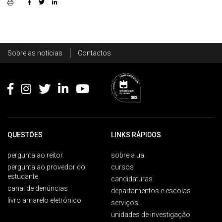
Rodapé
Sobre as notícias
Contactos
Footer
QUESTÕES
LINKS RÁPIDOS
pergunta ao reitor
sobre a ua
pergunta ao provedor do
cursos
estudante
candidaturas
canal de denúncias
departamentos e escolas
livro amarelo eletrónico
serviços
unidades de investigação