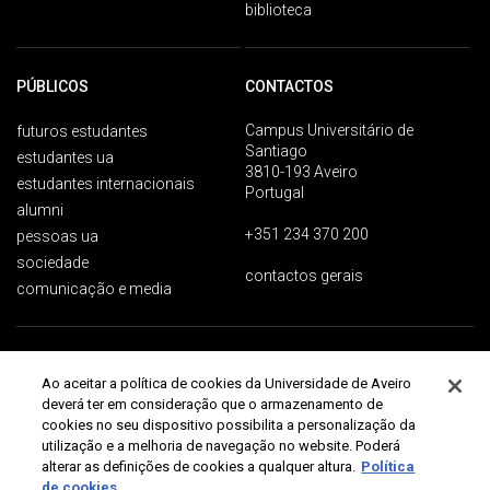
biblioteca
PÚBLICOS
CONTACTOS
Campus Universitário de
futuros estudantes
Santiago
estudantes ua
3810-193 Aveiro
estudantes internacionais
Portugal
alumni
+351 234 370 200
pessoas ua
sociedade
contactos gerais
comunicação e media
Proteção de dados
Termos de utilização
Acessibilidade
Mapa do site
Ao aceitar a política de cookies da Universidade de Aveiro
Universidade de Aveiro 2026
deverá ter em consideração que o armazenamento de
cookies no seu dispositivo possibilita a personalização da
utilização e a melhoria de navegação no website. Poderá
alterar as definições de cookies a qualquer altura.
Política
de cookies