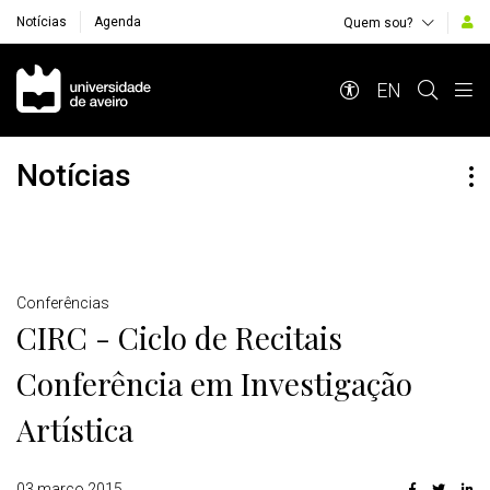
Notícias
Agenda
Quem sou?
Navegação Principal
EN
Notícias
Detalhes
Conferências
CIRC - Ciclo de Recitais
Conferência em Investigação
Artística
03 março 2015