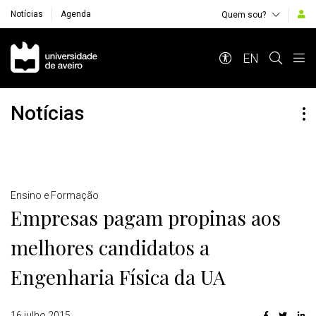
Notícias
Agenda
Quem sou?
Navegação Principal
EN
Notícias
Detalhes
Ensino e Formação
Empresas pagam propinas aos
melhores candidatos a
Engenharia Física da UA
16 julho 2015