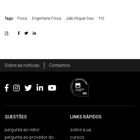
Tags:
Física
Engenharia Física
João Miguel Dias
FIS
Rodapé
Sobre as notícias
Contactos
Footer
QUESTÕES
LINKS RÁPIDOS
pergunta ao reitor
sobre a ua
pergunta ao provedor do
cursos