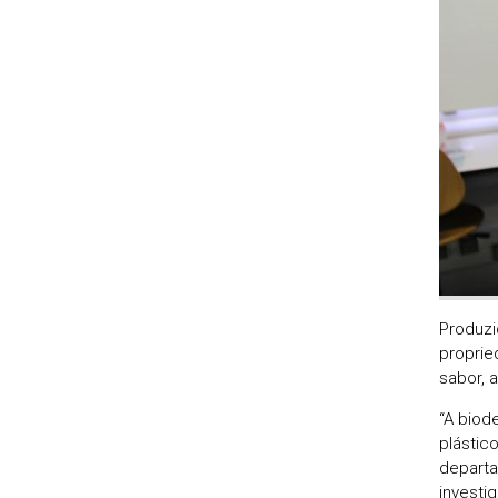
Produzi
proprie
sabor, 
“A biod
plástic
departa
investi