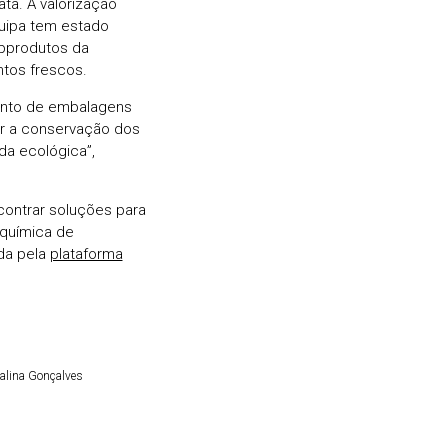
ta. A valorização
quipa tem estado
ubprodutos da
ntos frescos.
mento de embalagens
er a conservação dos
da ecológica”,
contrar soluções para
química de
da pela
plataforma
dalina Gonçalves