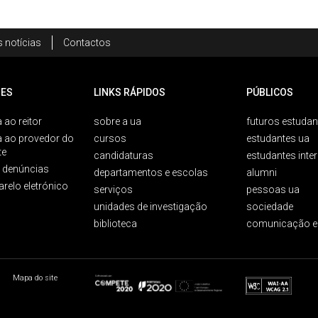
 notícias
Contactos
ES
LINKS RÁPIDOS
PÚBLICOS
 ao reitor
sobre a ua
futuros estudan
a ao provedor do
cursos
estudantes ua
te
candidaturas
estudantes inte
e denúncias
departamentos e escolas
alumni
arelo eletrónico
serviços
pessoas ua
unidades de investigação
sociedade
biblioteca
comunicação e
Mapa do site