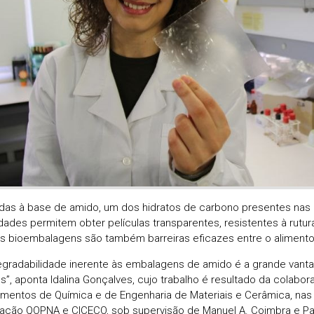
das à base de amido, um dos hidratos de carbono presentes nas 
dades permitem obter películas transparentes, resistentes à rutur
as bioembalagens são também barreiras eficazes entre o alimento 
egradabilidade inerente às embalagens de amido é a grande van
os”, aponta Idalina Gonçalves, cujo trabalho é resultado da colabo
mentos de Química e de Engenharia de Materiais e Cerâmica, nas
gação QOPNA e CICECO, sob supervisão de Manuel A. Coimbra e Pau