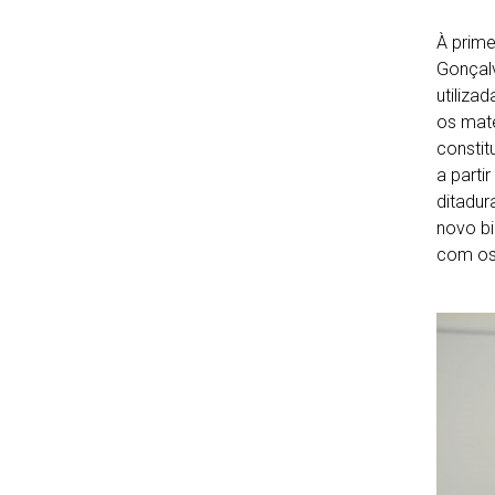
À prime
Gonçalv
utiliza
os mate
constit
a parti
ditadur
novo b
com os 