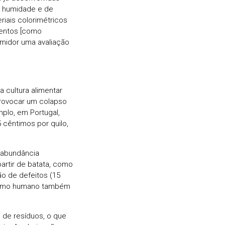
e humidade e de
iais colorimétricos
mentos [como
umidor uma avaliação
 cultura alimentar
rovocar um colapso
plo, em Portugal,
 cêntimos por quilo,
 abundância
artir de batata, como
ão de defeitos (15
onsumo humano também
 de resíduos, o que