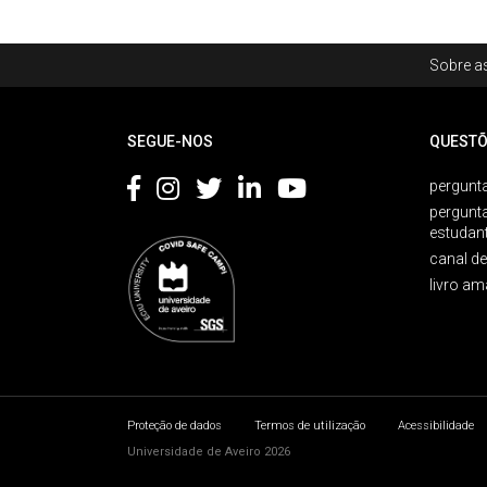
Rodapé
Sobre as
Footer
SEGUE-NOS
QUESTÕ
pergunta
pergunt
estudan
canal d
livro am
Proteção de dados
Termos de utilização
Acessibilidade
Universidade de Aveiro 2026