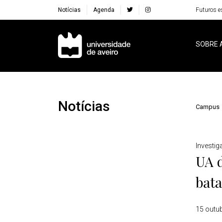
Notícias
Agenda
Futuros e
Navegação Principal
SOBRE 
Notícias
Campus
Detalhes
Investi
UA d
bata
15 outu