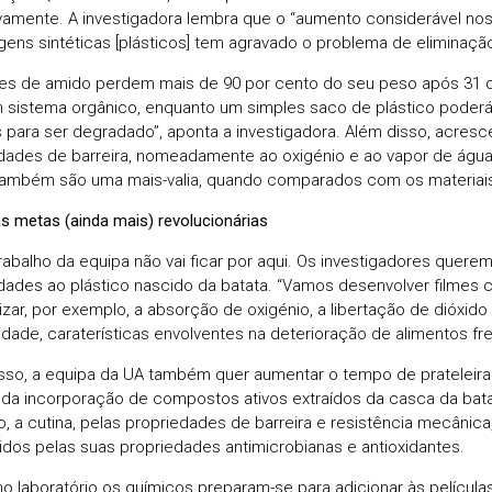
vamente. A investigadora lembra que o “aumento considerável nos
ens sintéticas [plásticos] tem agravado o problema de eliminação
mes de amido perdem mais de 90 por cento do seu peso após 31 
sistema orgânico, enquanto um simples saco de plástico poder
 para ser degradado”, aponta a investigadora. Além disso, acresc
dades de barreira, nomeadamente ao oxigénio e ao vapor de água
ambém são uma mais-valia, quando comparados com os materiais 
s metas (ainda mais) revolucionárias
rabalho da equipa não vai ficar por aqui. Os investigadores quere
dades ao plástico nascido da batata. “Vamos desenvolver filmes
izar, por exemplo, a absorção de oxigénio, a libertação de dióxido
dade, caraterísticas envolventes na deterioração de alimentos fr
sso, a equipa da UA também quer aumentar o tempo de prateleira
 da incorporação de compostos ativos extraídos da casca da bat
, a cutina, pelas propriedades de barreira e resistência mecânica,
dos pelas suas propriedades antimicrobianas e antioxidantes.
no laboratório os químicos preparam-se para adicionar às película