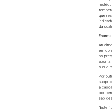
molécul
tempera
que res
indicad
da qual
Enorme 
Atualme
em cons
no preç
apontam
o que r
Por out
subprod
a casca
por cen
são des
“Este f