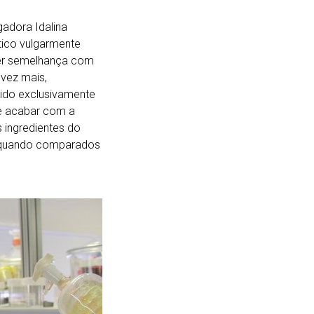
gadora Idalina
tico vulgarmente
quer semelhança com
 vez mais,
ido exclusivamente
de acabar com a
s ingredientes do
 quando comparados