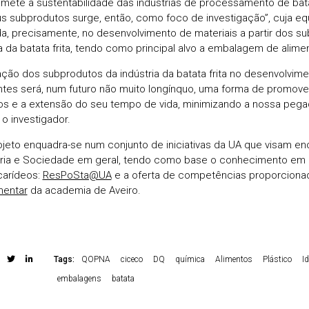
ete a sustentabilidade das indústrias de processamento de bata
s subprodutos surge, então, como foco de investigação”, cuja e
da, precisamente, no desenvolvimento de materiais a partir dos s
ia da batata frita, tendo como principal alvo a embalagem de alime
ização dos subprodutos da indústria da batata frita no desenvolvi
entes será, num futuro não muito longínquo, uma forma de promov
os e a extensão do seu tempo de vida, minimizando a nossa pega
 o investigador.
ojeto enquadra-se num conjunto de iniciativas da UA que visam en
tria e Sociedade em geral, tendo como base o conhecimento em 
carídeos:
ResPoSta@UA
e a oferta de competências proporciona
mentar
da academia de Aveiro.
Tags:
QOPNA
ciceco
DQ
química
Alimentos
Plástico
I
embalagens
batata