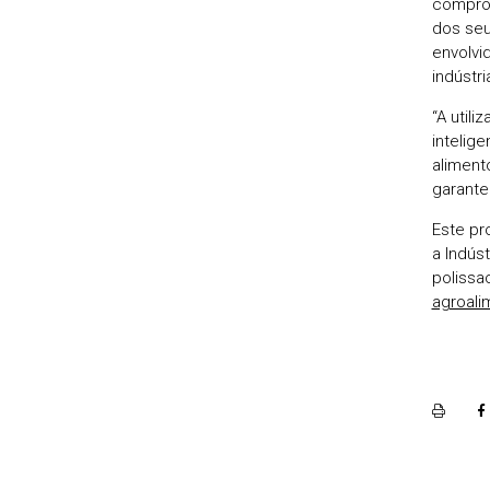
comprom
dos seu
envolvi
indústr
“A util
intelig
aliment
garante
Este pr
a Indús
polissa
agroali