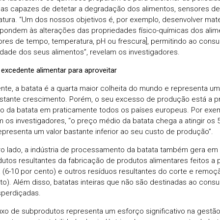
as capazes de detetar a degradação dos alimentos, sensores d
tura. “Um dos nossos objetivos é, por exemplo, desenvolver mater
pondem às alterações das propriedades físico-químicas dos ali
ores de tempo, temperatura, pH ou frescura], permitindo ao cons
idade dos seus alimentos”, revelam os investigadores.
excedente alimentar para aproveitar
nte, a batata é a quarta maior colheita do mundo e representa uma
tante crescimento. Porém, o seu excesso de produção está a p
o da batata em praticamente todos os países europeus. Por exem
 os investigadores, “o preço médio da batata chega a atingir os 5
epresenta um valor bastante inferior ao seu custo de produção”.
ro lado, a indústria de processamento da batata também gera em
utos resultantes da fabricação de produtos alimentares feitos a p
 (6-10 por cento) e outros resíduos resultantes do corte e remoç
to). Além disso, batatas inteiras que não são destinadas ao c
perdiçadas.
luxo de subprodutos representa um esforço significativo na gestão