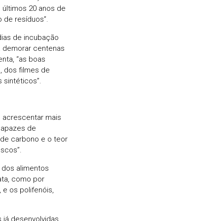
 últimos 20 anos de
 de resíduos”.
dias de incubação
á demorar centenas
enta, “as boas
, dos filmes de
sintéticos”.
m acrescentar mais
 capazes de
 de carbono e o teor
escos”.
 dos alimentos
ata, como por
 e os polifenóis,
s já desenvolvidas