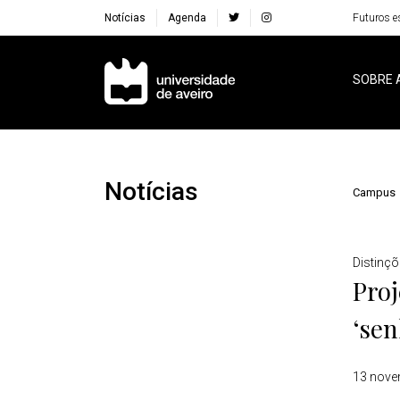
Notícias
Agenda
Futuros e
Navegação Principal
SOBRE 
Notícias
Campus
Detalhes
Distinç
Proj
‘sen
13 nove