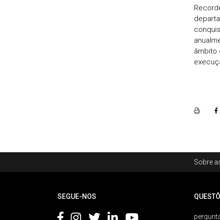
Record
departa
conqui
anualme
âmbito 
execuçã
Rodapé
Sobre as
Footer
SEGUE-NOS
QUESTÕ
pergunta