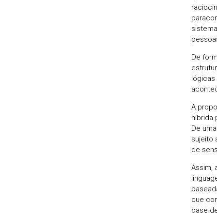
racioci
paracon
sistema
pessoas
De form
estrutu
lógicas
acontec
A propo
híbrida
De uma 
sujeito
de sens
Assim, 
linguag
baseada
que com
base de