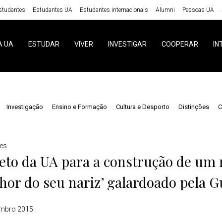
studantes
Estudantes UA
Estudantes internacionais
Alumni
Pessoas UA
A UA
ESTUDAR
VIVER
INVESTIGAR
COOPERAR
IN
Investigação
Ensino e Formação
Cultura e Desporto
Distinções
C
ões
eto da UA para a construção de um 
hor do seu nariz’ galardoado pela 
mbro 2015