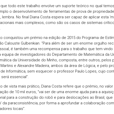
o que todo este trabalho envolve um suporte teórico no qual temo
mplo o desenvolvimento de ferramentas de prova de propriedade
”, lembra. No final Diana Costa espera ser capaz de aplicar esta ‘m
cionais mais complexos, como são os casos de sistemas crític
.
to conquistou um prémio na edição de 2015 do Programa de Estím
o Calouste Gulbenkian. “Para além de ser um enorme orgulho rec
essoal, é também uma recompensa para o trabalho que tem vindo 
 equipa de investigadores do Departamento de Matemática da U
rmática da Universidade do Minho, composta, entre outros, pelos
 Martins e Alexandre Madeira, ambos da área de Lógica, e pelo pr
 de Informática, sem esquecer o professor Paulo Lopes, cujo con
 será essencial”.
o de vista mais prático, Diana Costa refere que o prémio, no valo
gação de 10 mil euros, “vai ser de uma enorme ajuda para a aquisiç
orial para a construção do robô e para deslocações ao Brasil, que
’ da paraconsistência, por forma a aprofundar a colaboração com
adores locais”.