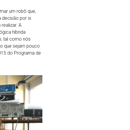
ramar um robô que,
 decisão por si
realizar. A
gica híbrida
ô, tal como nós
mo que sejam pouco
2015 do Programa de