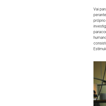
Vai par
perante
próprio
investi
paracon
humanos
consist
Estímul