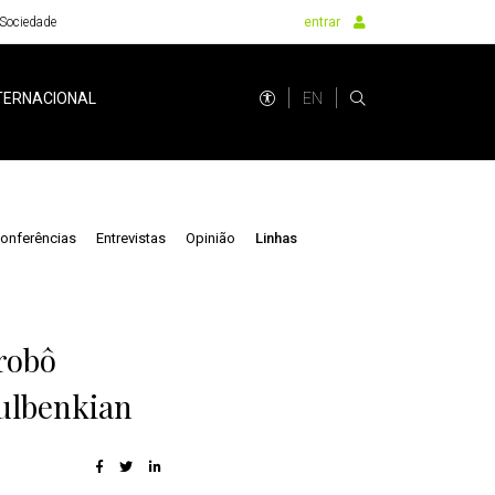
Sociedade
entrar
EN
TERNACIONAL
onferências
Entrevistas
Opinião
Linhas
robô
Gulbenkian