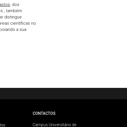
astos
, dos
es , também
e distingue
reas científicas no
apoiando a sua
CONTACTOS
Campus Universitário de
tes