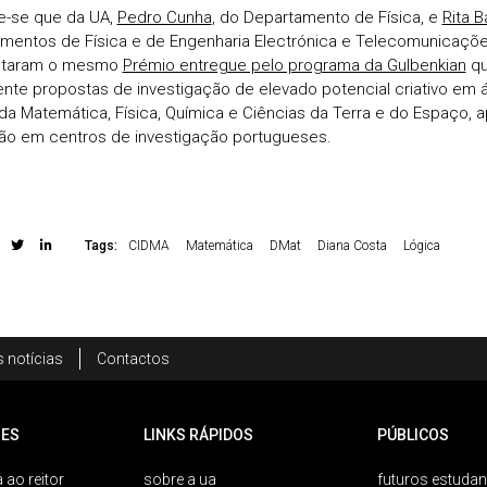
e-se que da UA,
Pedro Cunha
, do Departamento de Física, e
Rita B
mentos de Física e de Engenharia Electrónica e Telecomunicaçõ
staram o mesmo
Prémio entregue pelo programa da Gulbenkian
qu
nte propostas de investigação de elevado potencial criativo em á
da Matemática, Física, Química e Ciências da Terra e do Espaço, 
o em centros de investigação portugueses.
Tags:
CIDMA
Matemática
DMat
Diana Costa
Lógica
 notícias
Contactos
ES
LINKS RÁPIDOS
PÚBLICOS
 ao reitor
sobre a ua
futuros estudan