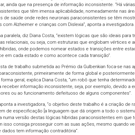
nar, ainda que na presença de informação inconsistente. “Há várias
sistentes que têm imensa aplicabilidade, nomeadamente nas áre
s de saúde onde redes neuronais paraconsistentes se têm mostr
 com Alzheimer e crianças com Dislexia”, aponta a investigadora.
a paralela, diz Diana Costa, “existem lógicas que são ideais para 
ras relacionais, ou seja, com estruturas que englobam vértices e
 híbridas, onde podemos nomear estados e transições entre estad
e em cada estado e como acontece cada transição”.
sta de trabalho submetida ao Prémio da Gulbenkian foca-se nas a
 paraconsistente, primeiramente de forma global e posteriormente 
forma geral, explica Diana Costa, “um robô que tenha determinad
 a receber informação inconsistente, seja, por exemplo, devido a 
ores ou ao funcionamento defeituoso de alguns componentes”.
aponta a investigadora, “o objetivo deste trabalho é a criação de r
em de especificação [a linguagem que dá origem a todo o sistema
 numa versão destas lógicas híbridas paraconsistentes em que t
 isso consiga prosseguir com as suas ações, mesmo quando veri
 dados tem informação contraditória”.