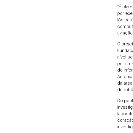
“É clar
por exe
lógicas
computa
aviação
O proje
Fundaçã
nível p
por uma
de Info
António
da área
do robô
Do pont
investi
laborat
coração
investig