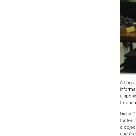
A Lógic
informa
disponi
frequen
Diana C
fontes 
o objec
que é d