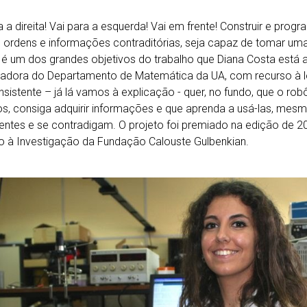
a a direita! Vai para a esquerda! Vai em frente! Construir e prog
 ordens e informações contraditórias, seja capaz de tomar uma
 é um dos grandes objetivos do trabalho que Diana Costa está a 
gadora do Departamento de Matemática da UA, com recurso à ló
sistente – já lá vamos à explicação - quer, no fundo, que o rob
, consiga adquirir informações e que aprenda a usá-las, mes
entes e se contradigam. O projeto foi premiado na edição de 
o à Investigação da Fundação Calouste Gulbenkian.