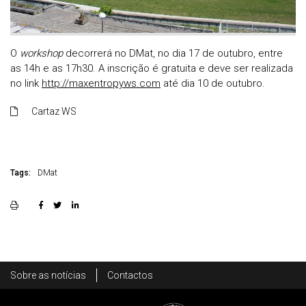
O
workshop
decorrerá no DMat, no dia 17 de outubro, entre
as 14h e as 17h30. A inscrição é gratuita e deve ser realizada
no link
http://maxentropyws.com
até dia 10 de outubro.
Cartaz WS
Tags:
DMat
Rodapé
Sobre as notícias
Contactos
Footer