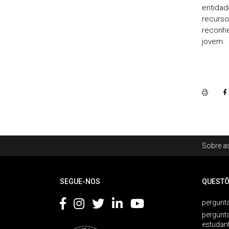
entidad
recurso
reconh
jovem.
Rodapé
Sobre as
Footer
SEGUE-NOS
QUESTÕ
pergunta
pergunt
estudan