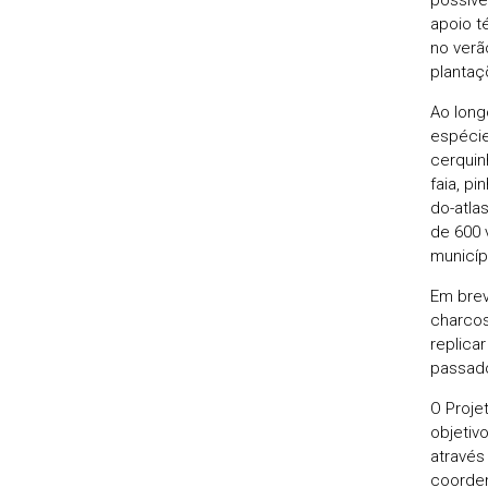
apoio t
no verã
plantaç
Ao long
espécie
cerquinh
faia, p
do-atla
de 600 
municíp
Em brev
charcos
replica
passad
O Proje
objetiv
através
coorden