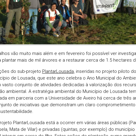
alhos vão muito mais além e em fevereiro foi possível ver investi
a plantar mais de mil árvores e a restaurar cerca de 1.5 hectares 
ções do sub-projeto
PlantarLousada
, inseridas no projeto piloto 
cípio de Lousada, que este ano celebra o Ano Municipal do Ambie
vasto conjunto de atividades dedicadas à valorização dos recurs
o ambiental. A estratégia ambiental do Município de Lousada tem
da em parceria com a Universidade de Aveiro há cerca de três a
junto de iniciativas que demonstram um claro comprometimento 
ustentabilidade.
rojeto PlantarLousada está a ocorrer em várias áreas públicas (P
ela, Mata de Vilar) e privadas (quintas, por exemplo) do município
l intervir em cerca de 8ha. Estas ações de plantação, numa gran