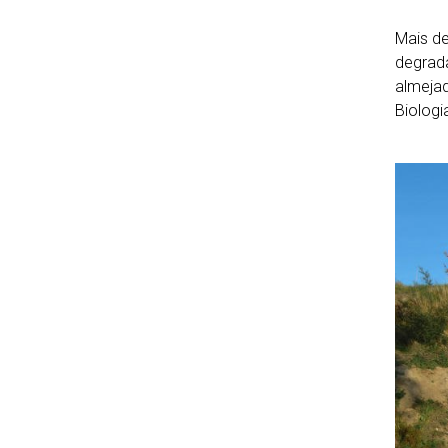
Mais de
degrad
almejad
Biologi