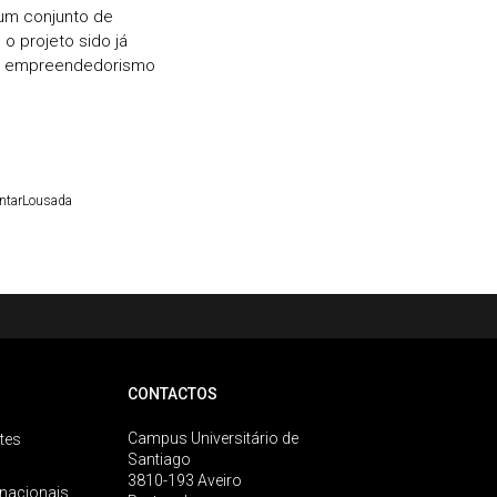
um conjunto de
o projeto sido já
 empreendedorismo
antarLousada
CONTACTOS
Campus Universitário de
tes
Santiago
3810-193 Aveiro
rnacionais