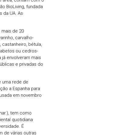
o BioLiving, fundada
s da UA. As
, mais de 20
arinho, carvalho-
 castanheiro, bétula,
, abetos ou cedros-
a já envolveram mais
úblicas e privadas do
e uma rede de
ação a Espanha para
 Lousada em novembro
lhar.), tem como
ental quotidiana
ersidade. É
 de várias outras