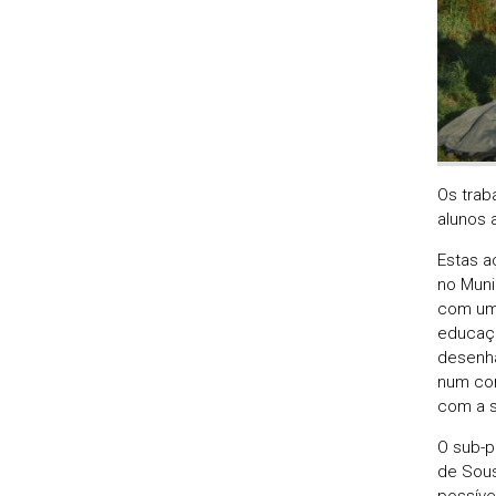
Os trab
alunos 
Estas a
no Muni
com um 
educaçã
desenha
num con
com a s
O sub-p
de Sous
possíve