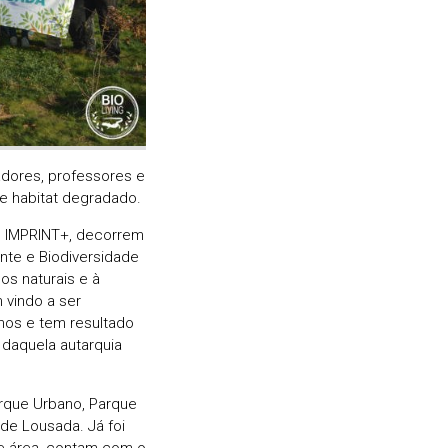
gadores, professores e
de habitat degradado.
do IMPRINT+, decorrem
nte e Biodiversidade
os naturais e à
 vindo a ser
nos e tem resultado
daquela autarquia
arque Urbano, Parque
 de Lousada. Já foi
de área, contam com o