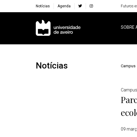
Notícias
Agenda
Futuros e
Navegação Principal
SOBRE 
Notícias
Campus
Detalhes
Campu
Par
ecol
09 març