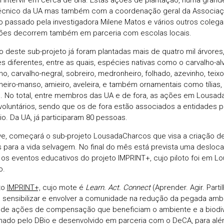
écnico da UA mas também com a coordenação geral da Associaçã
o passado pela investigadora Milene Matos e vários outros colega
ões decorrem também em parceria com escolas locais.
o deste sub-projeto já foram plantadas mais de quatro mil árvores
s diferentes, entre as quais, espécies nativas como o carvalho-alv
o, carvalho-negral, sobreiro, medronheiro, folhado, azevinho, teixo,
inheiro-manso, amieiro, aveleira, e também ornamentais como tílias
s. No total, entre membros das UA e de fora, as ações em Lousad
voluntários, sendo que os de fora estão associados a entidades p
io. Da UA, já participaram 80 pessoas.
e, começará o sub-projeto LousadaCharcos que visa a criação d
 para a vida selvagem. No final do mês está prevista uma desloc
r os eventos educativos do projeto IMPRINT+, cujo piloto foi em
o.
to
IMPRINT+,
cujo mote é
Learn. Act. Connect
(Aprender. Agir. Parti
o sensibilizar e envolver a comunidade na redução da pegada ambi
 de ações de compensação que beneficiam o ambiente e a biodiv
ado pelo DBio e desenvolvido em parceria com o DeCA, para além