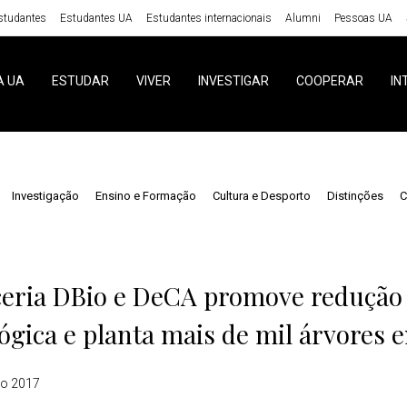
studantes
Estudantes UA
Estudantes internacionais
Alumni
Pessoas UA
A UA
ESTUDAR
VIVER
INVESTIGAR
COOPERAR
IN
Investigação
Ensino e Formação
Cultura e Desporto
Distinções
C
s
ceria DBio e DeCA promove redução
ógica e planta mais de mil árvores
o 2017