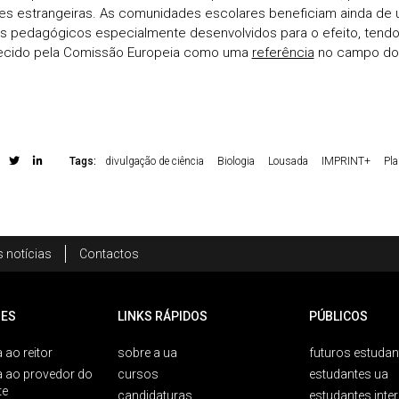
es estrangeiras. As comunidades escolares beneficiam ainda de 
s pedagógicos especialmente desenvolvidos para o efeito, tendo 
ecido pela Comissão Europeia como uma
referência
no campo do
Tags:
divulgação de ciência
Biologia
Lousada
IMPRINT+
Pl
 notícias
Contactos
ES
LINKS RÁPIDOS
PÚBLICOS
 ao reitor
sobre a ua
futuros estudan
a ao provedor do
cursos
estudantes ua
te
candidaturas
estudantes inte