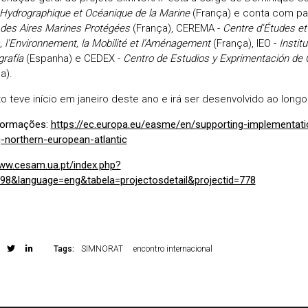
 Hydrographique et Océanique de la Marine
(França) e conta com pa
des Aires Marines Protégées
(França), CEREMA -
Centre d'Études et 
 l'Environnement, la Mobilité et l’Aménagement
(França), IEO -
Instit
rafía
(Espanha) e CEDEX -
Centro de Estudios y Exprimentación de 
a).
to teve início em janeiro deste ano e irá ser desenvolvido ao long
formações:
https://ec.europa.eu/easme/en/supporting-implementati
g-northern-european-atlantic
www.cesam.ua.pt/index.php?
8&language=eng&tabela=projectosdetail&projectid=778
Tags:
SIMNORAT
encontro internacional