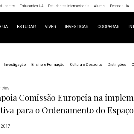
studantes
Estudantes UA
Estudantes internacionais
Alumni
Pessoas UA
A UA
ESTUDAR
VIVER
INVESTIGAR
COOPERAR
IN
Investigação
Ensino e Formação
Cultura e Desporto
Distinções
C
ncias
apoia Comissão Europeia na implem
etiva para o Ordenamento do Espaç
 2017