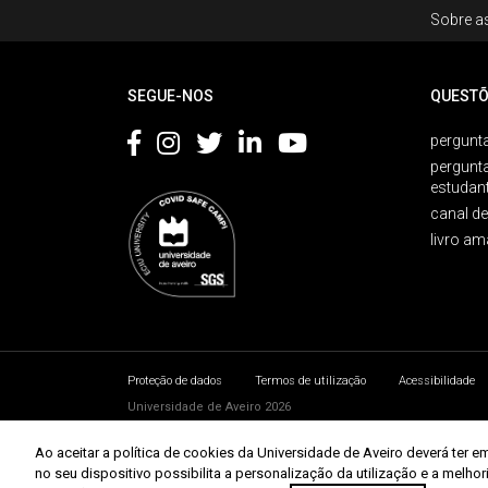
Rodapé
Sobre as
Footer
SEGUE-NOS
QUESTÕ
pergunta
pergunt
estudan
canal d
livro am
Proteção de dados
Termos de utilização
Acessibilidade
Universidade de Aveiro 2026
Ao aceitar a política de cookies da Universidade de Aveiro deverá te
no seu dispositivo possibilita a personalização da utilização e a melho