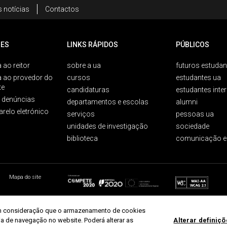
 notícias
Contactos
ES
LINKS RÁPIDOS
PÚBLICOS
 ao reitor
sobre a ua
futuros estudan
a ao provedor do
cursos
estudantes ua
te
candidaturas
estudantes inte
e denúncias
departamentos e escolas
alumni
arelo eletrónico
serviços
pessoas ua
unidades de investigação
sociedade
biblioteca
comunicação e
Mapa do site
r em consideração que o armazenamento de cookies
ria de navegação no website. Poderá alterar as
Alterar definiç