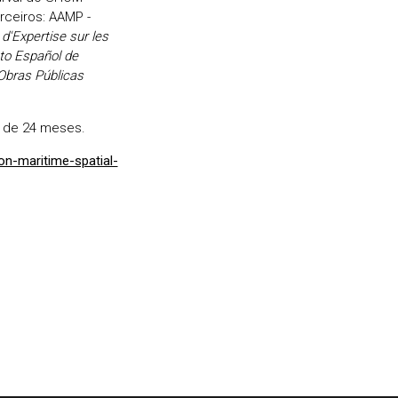
rceiros: AAMP -
d'Expertise sur les
uto Español de
Obras Públicas
o de 24 meses.
on-maritime-spatial-