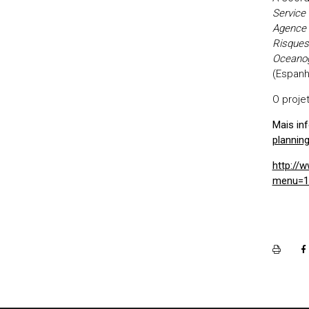
Service
Agence 
Risques,
Oceanog
(Espanh
O proje
Mais in
plannin
http://
menu=19