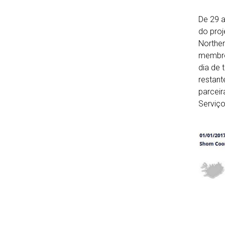
De 29 a
do proj
Norther
membros
dia de 
restant
parceir
Serviço