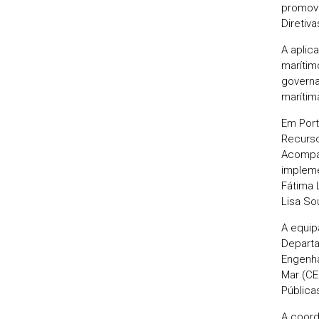
promove
Diretiva
A aplic
marítim
governa
marítim
Em Port
Recurso
Acompa
impleme
Fátima 
Lisa So
A equip
Departa
Engenha
Mar (CE
Pública
A coord