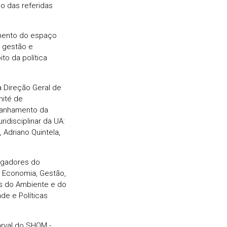
o das referidas
amento do espaço
 gestão e
o da política
 a Direção Geral de
mité de
panhamento da
idisciplinar da UA:
 Adriano Quintela,
igadores do
 Economia, Gestão,
os do Ambiente e do
de e Políticas
rval do SHOM -