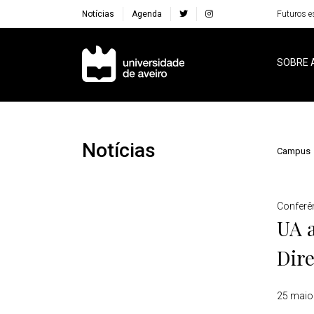
Notícias
Agenda
Futuros e
Navegação Principal
SOBRE 
Notícias
Campus
Detalhes
Conferê
UA 
Dir
25 maio