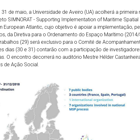
 31 de maio, a Universidade de Aveiro (UA) acolherá a primeira r
eto SIMNORAT - Supporting Implementation of Maritime Spatial P
n European Atlantic, cujo objetivo é apoiar a implementação, p
, da Diretiva para o Ordenamento do Espaço Marítimo (2014/8
trabalhos (29) será exclusivo para o Comité de Acompanhament
es dias (30 e 31) contarão com a participação de investigadores
as. O encontro decorrerá no auditório Mestre Hélder Castanheira, 
s de Ação Social.