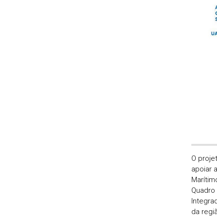
O proje
apoiar 
Marítim
Quadro 
Integra
da regi