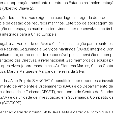
r a cooperação transfronteira entre os Estados na implementaçã
s (Objetivo Chave 2).
ação destas Diretivas exige uma abordagem integrada do orden
o e da gestão dos recursos marinhos. Este tipo de abordagem de
ção dos espaços marítimos tem vindo a ser desenvolvida no âmbit
a integrada para a União Europeia.
ugal, a Universidade de Aveiro é a única instituição participante e
s Naturais, Segurança e Serviços Marítimos (DGRM) integra o Co
nhamento, como entidade responsável pela supervisão e acom
ntação das Diretivas, a nível nacional. São membros da equipa plur
Lopes Alves (coordenadora na UA), Filomena Martins, Carlos Costa,
usa, Márcia Marques e Margarida Ferreira da Silva.
a da UA no Projeto SIMNORAT é constituída por docentes e invest
mento de Ambiente e Ordenamento (DAO) e do Departamento de
ria Industrial e Turismo (DEGEIT), bem como do Centro de Estud
SAM) e da unidade de investigação em Governança, Competitivida
s (GOVCOPP).
enação geral do projeto SIMNORAT está a cargo de Dominique Ca