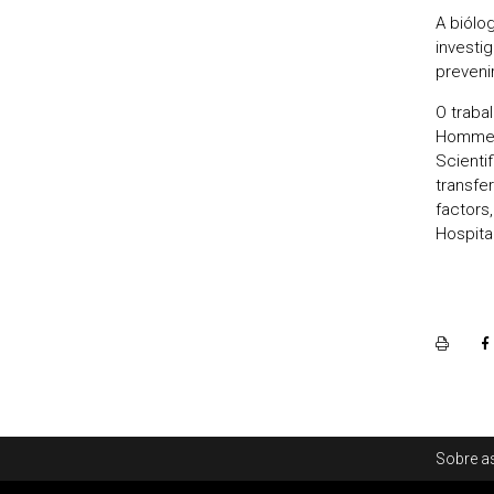
A biólo
investi
preveni
O traba
Hommes-
Scienti
transfer
factors
Hospita
Rodapé
Sobre as
Footer