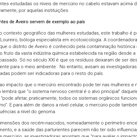
entes estudadas os níveis de mercúrio no cabelo estavam acima
vamente, por aquelas instituições.
entes de Aveiro servem de exemplo ao país
o contexto geográfico das mulheres estudadas, este trabalho é pe
Loureiro, bióloga especialista em ecotoxicologia. A coordenadora
que o distrito de Aveiro é conhecido pela contaminação histórica 
o fruto da vasta indústria química estabelecida na região desde 
passado. Só no século XXI é que os resíduos deixaram de ser d
ente para o meio ambiente. No entanto, avisam as investigadoras
adas podem ser indicadoras para o resto do país.
ao impacto que o mercúrio encontrado pode ter nas mulheres e 
o lembra que “o sistema nervoso central é o alvo principal” daque
pode afetar, praticamente, todos os sistemas orgânicos funcion
mo”. E para além de danos a nível celular, o mercúrio pode també
ências a nível do genoma.
imensões dos recém-nascidos, nomeadamente o perímetro encefá
ento, e a saúde das parturientes parecem não ter sido influenci
de mercúrio, as investigadoras apontam que “para avaliar o impact