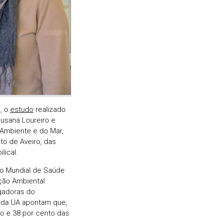
h, o
estudo
realizado
Susana Loureiro e
 Ambiente e do Mar,
to de Aveiro, das
lical.
ão Mundial de Saúde
ção Ambiental
gadoras do
 da UA apontam que,
to e 38 por cento das