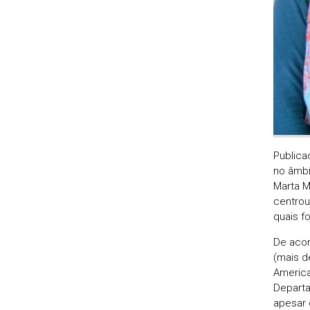
Publica
no âmbi
Marta M
centrou
quais f
De acor
(mais d
America
Departa
apesar 