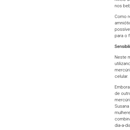
nos beb
Como re
amnióti
possíve
para o 
Sensibil
Neste m
utiliza
mercúri
celular.
Embora 
de outr
mercúri
Susana 
mulhere
combina
dia-a-d