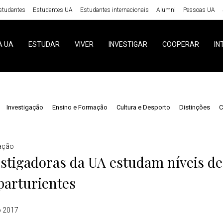
studantes
Estudantes UA
Estudantes internacionais
Alumni
Pessoas UA
A UA
ESTUDAR
VIVER
INVESTIGAR
COOPERAR
IN
Investigação
Ensino e Formação
Cultura e Desporto
Distinções
C
gação
stigadoras da UA estudam níveis d
parturientes
o 2017