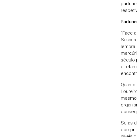
parturi
respeti
Parturi
“Face a
Susana 
lembra 
mercúri
século 
diretam
encontr
Quanto 
Loureir
mesmo “
organis
consequ
Se as d
comprim
níveis 