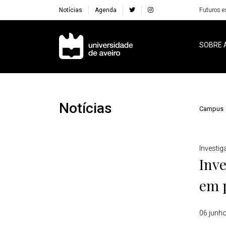
Notícias
Agenda
Futuros e
Navegação Principal
SOBRE 
Notícias
Campus
Detalhes
Investi
Inve
em 
06 junh