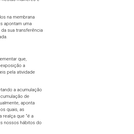
ados na membrana
gos apontam uma
da sua transferência
ada.
lementar que,
a exposição a
is pela atividade
etando a acumulação
 acumulação de
tualmente, aponta
os quais, as
a realça que “é a
s nossos hábitos do