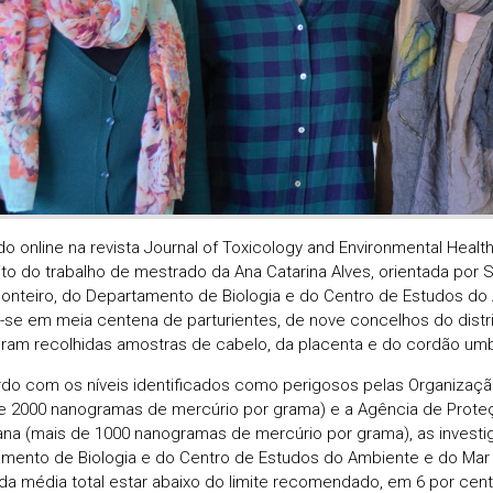
do online na revista Journal of Toxicology and Environmental Healt
to do trabalho de mestrado da Ana Catarina Alves, orientada por 
onteiro, do Departamento de Biologia e do Centro de Estudos do
-se em meia centena de parturientes, de nove concelhos do distri
oram recolhidas amostras de cabelo, da placenta e do cordão umbi
do com os níveis identificados como perigosos pelas Organizaç
e 2000 nanogramas de mercúrio por grama) e a Agência de Prote
na (mais de 1000 nanogramas de mercúrio por grama), as investi
mento de Biologia e do Centro de Estudos do Ambiente e do Mar
da média total estar abaixo do limite recomendado, em 6 por cen