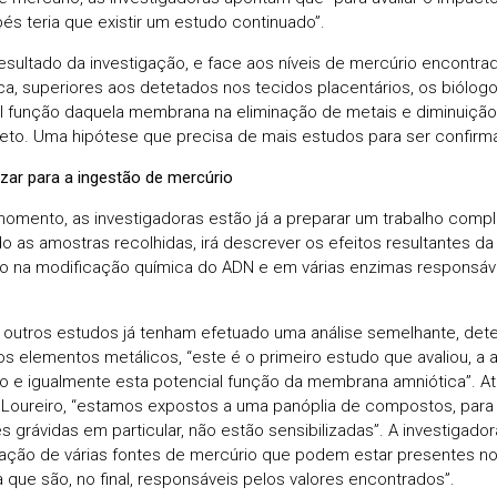
és teria que existir um estudo continuado”.
sultado da investigação, e face aos níveis de mercúrio encontr
ca, superiores aos detetados nos tecidos placentários, os biólo
l função daquela membrana na eliminação de metais e diminuição 
feto. Uma hipótese que precisa de mais estudos para ser confirm
izar para a ingestão de mercúrio
omento, as investigadoras estão já a preparar um trabalho comp
ndo as amostras recolhidas, irá descrever os efeitos resultantes d
o na modificação química do ADN e em várias enzimas responsáve
outros estudos já tenham efetuado uma análise semelhante, det
os elementos metálicos, “este é o primeiro estudo que avaliou, a
o e igualmente esta potencial função da membrana amniótica”. A
Loureiro, “estamos expostos a uma panóplia de compostos, para 
s grávidas em particular, não estão sensibilizadas”. A investigador
ção de várias fontes de mercúrio que podem estar presentes no
ia que são, no final, responsáveis pelos valores encontrados”.