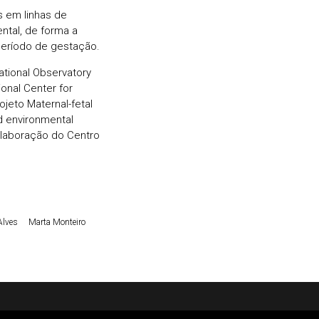
s em linhas de
tal, de forma a
período de gestação.
ational Observatory
onal Center for
ojeto Maternal-fetal
nd environmental
olaboração do Centro
Alves
Marta Monteiro