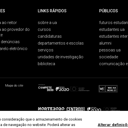
ES
LINKS RÁPIDOS
PÚBLICOS
 ao reitor
sobre a ua
futuros estudan
a ao provedor do
cursos
estudantes ua
te
candidaturas
estudantes inte
e denúncias
departamentos e escolas
alumni
arelo eletrónico
serviços
pessoas ua
unidades de investigação
sociedade
biblioteca
comunicação e
Mapa do site
r em consideração que o armazenamento de cookies
ria de navegação no website. Poderá alterar as
Alterar definiç