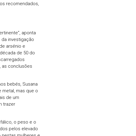
 dos recomendados,
rtinente”, aponta
 da investigação
de arsénio e
a década de 50 do
escarregados
, as conclusões
nos bebés, Susana
le metal, mas que o
ais de um
m trazer
lico, o peso e o
ados pelos elevado
o nestas mulheres e