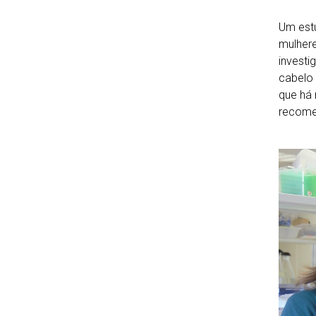
Um estu
mulhere
investi
cabelo 
que há
recome