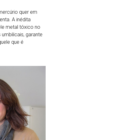
 mercúrio quer em
nta. A inédita
ele metal tóxico no
umbilicais, garante
uele que é