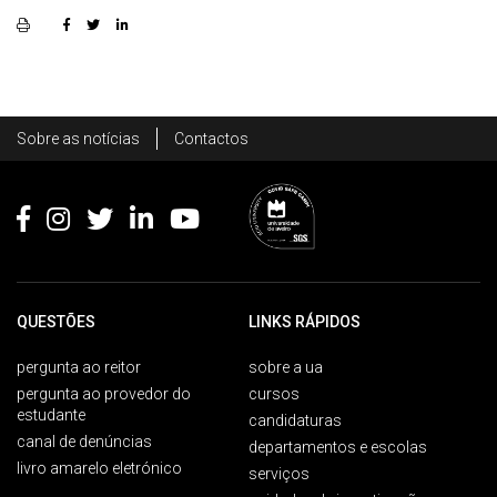
Rodapé
Sobre as notícias
Contactos
Footer
QUESTÕES
LINKS RÁPIDOS
pergunta ao reitor
sobre a ua
pergunta ao provedor do
cursos
estudante
candidaturas
canal de denúncias
departamentos e escolas
livro amarelo eletrónico
serviços