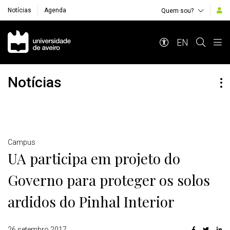
Notícias
Agenda
Quem sou?
Navegação Principal
EN
Notícias
Detalhes
Campus
UA participa em projeto do
Governo para proteger os solos
ardidos do Pinhal Interior
26 setembro 2017