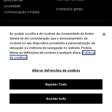
sociedade
contactos gerais
comunicação e media
Proteção de dados
Termos de utilização
Acessibilidade
Mapa do site
Ao aceitar a política de cookies da Universidade de Aveiro
Universidade de Aveiro 2026
deverá ter em consideração que o armazenamento de
cookies no seu dispositivo possibilita a personalização da
utilização e a melhoria de navegação no website. Poderá
alterar as definições de cookies a qualquer altura.
Política
de cookies
Alterar definições de cookies
Rejeitar Tudo
Aceitar tudo