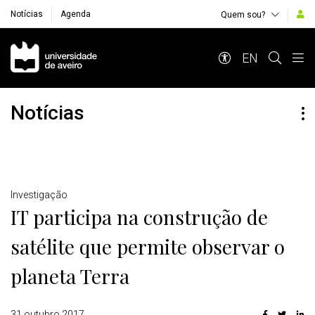
Notícias
Agenda
Quem sou?
Navegação Principal
EN
Notícias
Detalhes
Investigação
IT participa na construção de
satélite que permite observar o
planeta Terra
31 outubro 2017