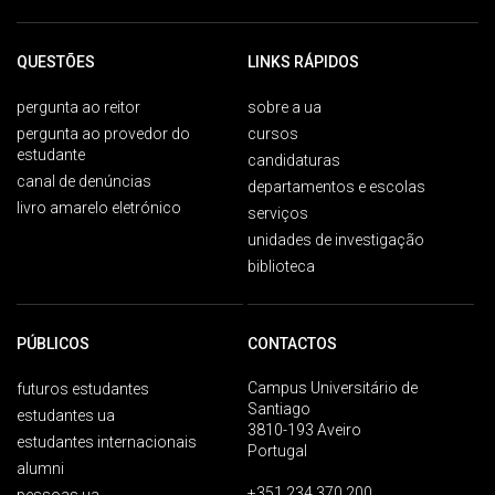
QUESTÕES
LINKS RÁPIDOS
pergunta ao reitor
sobre a ua
pergunta ao provedor do
cursos
estudante
candidaturas
canal de denúncias
departamentos e escolas
livro amarelo eletrónico
serviços
unidades de investigação
biblioteca
PÚBLICOS
CONTACTOS
Campus Universitário de
futuros estudantes
Santiago
estudantes ua
3810-193 Aveiro
estudantes internacionais
Portugal
alumni
+351 234 370 200
pessoas ua