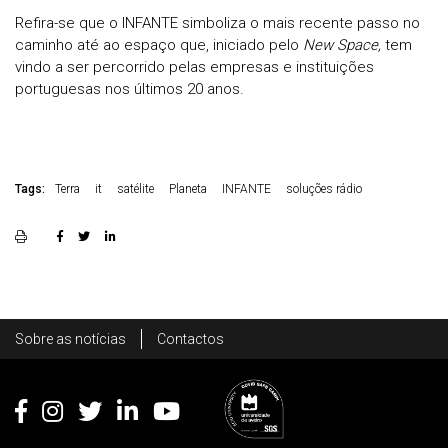
Refira-se que o INFANTE simboliza o mais recente passo no
caminho até ao espaço que, iniciado pelo
New Space,
tem
vindo a ser percorrido pelas empresas e instituições
portuguesas nos últimos 20 anos.
Tags:
Terra
it
satélite
Planeta
INFANTE
soluções rádio
Rodapé
Sobre as notícias
Contactos
Footer