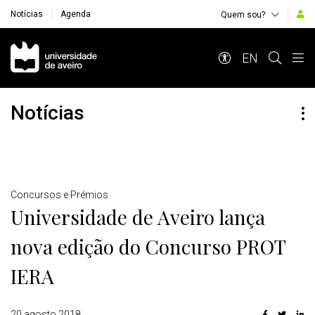
Notícias
Agenda
Quem sou?
Navegação Principal
EN
Notícias
Detalhes
Concursos e Prémios
Universidade de Aveiro lança
nova edição do Concurso PROT
IERA
20 agosto 2018