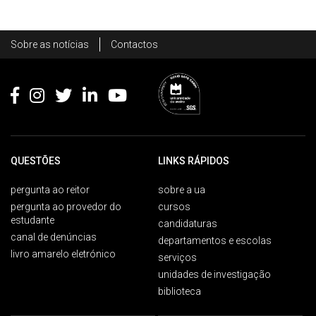
Rodapé
Sobre as notícias
Contactos
Footer
QUESTÕES
LINKS RÁPIDOS
pergunta ao reitor
sobre a ua
pergunta ao provedor do
cursos
estudante
candidaturas
canal de denúncias
departamentos e escolas
livro amarelo eletrónico
serviços
unidades de investigação
biblioteca