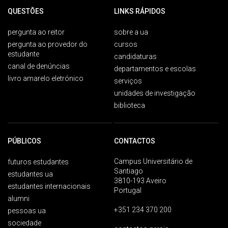
QUESTÕES
LINKS RÁPIDOS
pergunta ao reitor
sobre a ua
pergunta ao provedor do
cursos
estudante
candidaturas
canal de denúncias
departamentos e escolas
livro amarelo eletrónico
serviços
unidades de investigação
biblioteca
PÚBLICOS
CONTACTOS
Campus Universitário de
futuros estudantes
Santiago
estudantes ua
3810-193 Aveiro
estudantes internacionais
Portugal
alumni
+351 234 370 200
pessoas ua
sociedade