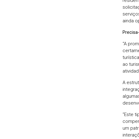
residen
solicit
serviço
ainda o
Precisa
“A prom
certame
turísti
ao turi
atividad
A estru
integra
algumas
desenvo
“Este t
compen
um patr
interaç