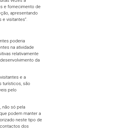
muitas vezes a
os e fornecimento de
ceção, apresentando
e visitantes”.
ntes poderia
entes na atividade
itivas relativamente
o desenvolvimento da
isitantes e a
turísticos, são
eis pelo
, não só pela
 que podem manter a
lorizado neste tipo de
 contactos dos