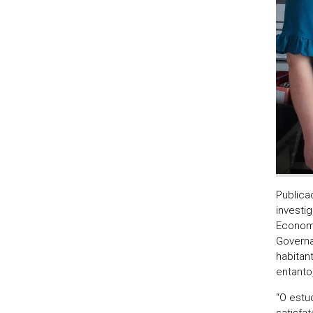
Publica
investi
Economi
Governa
habitan
entanto
“O estu
satisfa