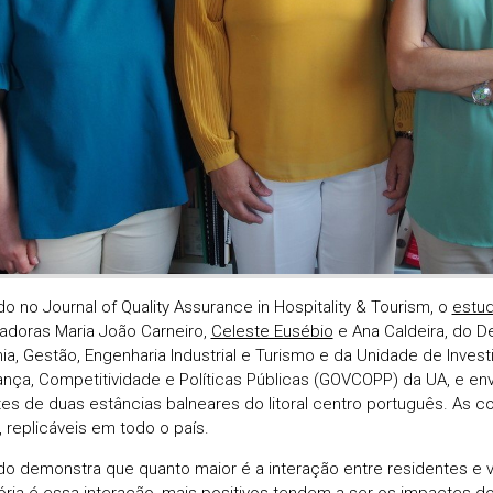
do no Journal of Quality Assurance in Hospitality & Tourism, o
estu
gadoras Maria João Carneiro,
Celeste Eusébio
e Ana Caldeira, do 
a, Gestão, Engenharia Industrial e Turismo e da Unidade de Inves
nça, Competitividade e Políticas Públicas (GOVCOPP) da UA, e env
tes de duas estâncias balneares do litoral centro português. As c
, replicáveis em todo o país.
do demonstra que quanto maior é a interação entre residentes e v
tória é essa interação, mais positivos tendem a ser os impactes d