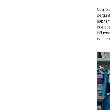
Qual é 
pergunt
habitan
que qua
influên
aceites