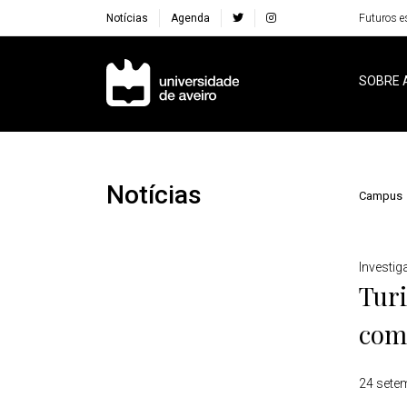
Notícias
Agenda
Futuros e
Navegação Principal
SOBRE 
Notícias
Campus
Detalhes
Investi
Turi
com
24 sete