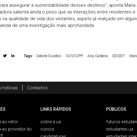
 para assegurar a sustentabilidade desses destinos”, aponta Maria
gadora salienta ainda o peso que as interações entre residentes e 
na qualidade de vida dos visitantes, aspeto já realçado em algu
ainda de uma investigação mais aprofundada.
Tags:
Celeste Eusébio
GOVCOPP
Ana Caldeira
DEGEIT
Mari
 notícias
Contactos
ES
LINKS RÁPIDOS
PÚBLICOS
 ao reitor
sobre a ua
futuros estudan
a ao provedor do
cursos
estudantes ua
te
candidaturas
estudantes inte