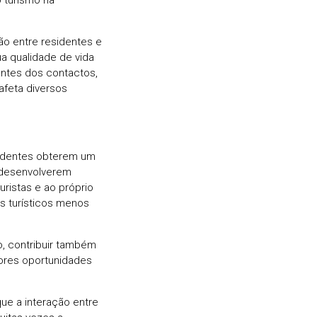
ção entre residentes e
a qualidade de vida
entes dos contactos,
afeta diversos
esidentes obterem um
 desenvolverem
uristas e ao próprio
os turísticos menos
o, contribuir também
iores oportunidades
ue a interação entre