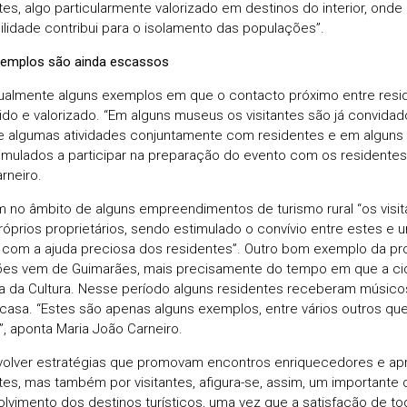
tes, algo particularmente valorizado em destinos do interior, onde 
ilidade contribui para o isolamento das populações”.
emplos são ainda escassos
tualmente alguns exemplos em que o contacto próximo entre resid
do e valorizado. “Em alguns museus os visitantes são já convidad
e algumas atividades conjuntamente com residentes e em alguns 
imulados a participar na preparação do evento com os residentes
rneiro.
no âmbito de alguns empreendimentos de turismo rural “os visit
róprios proprietários, sendo estimulado o convívio entre estes e
 com a ajuda preciosa dos residentes”. Outro bom exemplo da p
ões vem de Guimarães, mais precisamente do tempo em que a cida
a da Cultura. Nesse período alguns residentes receberam músicos
 casa. “Estes são apenas alguns exemplos, entre vários outros que
”, aponta Maria João Carneiro.
olver estratégias que promovam encontros enriquecedores e ap
tes, mas também por visitantes, afigura-se, assim, um importante 
lvimento dos destinos turísticos, uma vez que a satisfação de t