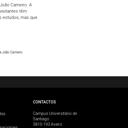
 João Carneiro. A
visitantes têm
ns estudos, mas que
a João Carneiro
CONTACTOS
Campus Universitário de
tes
Santiago
3810-193 Aveiro
rnacionais