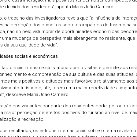
de de vida dos residentes”, aponta Maria João Carneiro.
o, o trabalho das investigadoras revela que “a influência da intera
tes na perceção dos primeiros sobre os impactes do turismo na su
ica, não só pelo vislumbrar de oportunidades económicas decorr
 uma mudança de perspetiva mais abrangente no residente, que 
s da sua qualidade de vida”.
idades socias e económicas
tacto mais intenso e satisfatório com o visitante permite aos r
onhecimento e compreensão da sua cultura e das suas atitudes,
ntos mais positivos e atitudes mais favoráveis relativamente aos t
lvimento turístico e, até, terem uma maior recetividade a impact
os”, descreve Maria João Carneiro.
ização dos visitantes por parte dos residentes pode, por outro lad
a maior perceção de efeitos positivos do turismo ao nível de ma
alização e recreação.
dos resultados, os estudos internacionais sobre o tema revelam q