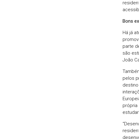
residen
acessib
Bons ex
Há já a
promovi
parte d
são est
João Ca
Também 
pelos p
destino
interaç
Europei
própria
estudar
“Desenv
residen
desenvo