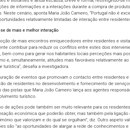
tes e visitantes é ainda escassa, breve e formal, restringindo-se 
ações de informações e a interações durante a compra de produt
s. Neste cenário, aponta Maria João Carneiro, “Portugal não é ex
portunidades relativamente limitadas de interação entre residentes 
-se de mais e melhor interação
oção de mais encontros enriquecedores entre residentes e visita
nte contribuir para reduzir os conflitos entre estes dois interveni
ca, bem como para gerar nos habitantes locais perceções mais pos
smo e, simultaneamente, atitudes mais favoráveis relativamente a
e turística”, desafia a investigadora.
turação de eventos que promovam o contacto entre residentes e v
ção de residentes no desenvolvimento e fornecimento de serviços 
 das pistas que Maria João Carneiro lança aos agentes responsáv
lvimento turístico.
ipo de ações pode também ser muito relevante para os residentes
sação económica que poderão obter, mas também pela ligação
imónio que valorizam e do qual se orgulham”, diz. Outro aspeto va
ões são “as oportunidades de alargar a rede de conhecimentos e