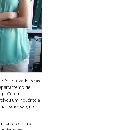
do
foi realizado pelas
Departamento de
tigação em
olveu um inquérito a
onclusões são, no
isitantes e mais
o turismo na