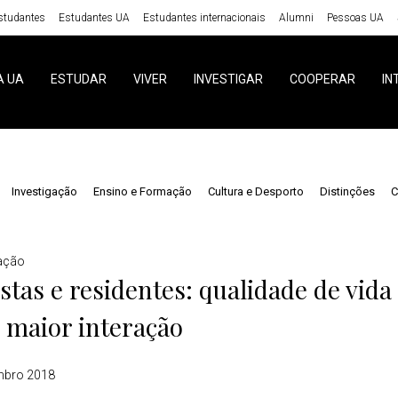
studantes
Estudantes UA
Estudantes internacionais
Alumni
Pessoas UA
A UA
ESTUDAR
VIVER
INVESTIGAR
COOPERAR
IN
Investigação
Ensino e Formação
Cultura e Desporto
Distinções
C
gação
stas e residentes: qualidade de vid
 maior interação
mbro 2018