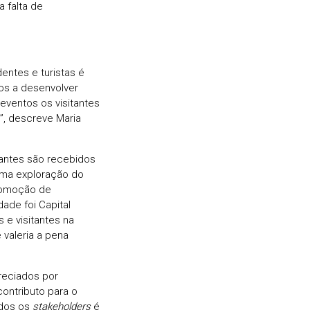
a falta de
entes e turistas é
os a desenvolver
eventos os visitantes
”, descreve Maria
antes são recebidos
 uma exploração do
romoção de
de foi Capital
 e visitantes na
 valeria a pena
reciados por
contributo para o
odos os
stakeholders
é