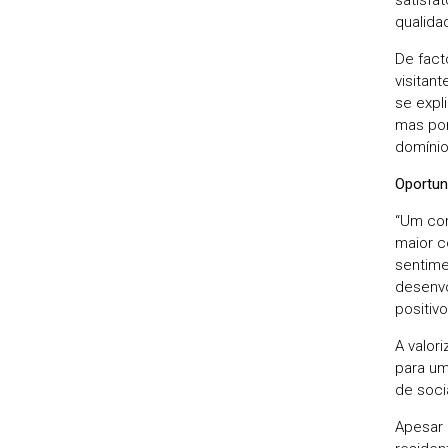
qualida
De fact
visitan
se expl
mas por
domínio
Oportun
“Um con
maior c
sentime
desenvo
positiv
A valor
para um
de soci
Apesar 