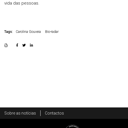
vida das pessoas.
Tags:
Carolina Gouveia
Bio-radar
Rodapé
Sobre as notícias
Contactos
Footer