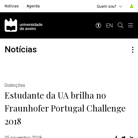
Notícias
Agenda
Quem sou?
Navegação Principal
EN
Notícias
Detalhes
Distinções
Estudante da UA brilha no
Fraunhofer Portugal Challenge
2018
05 novembro 2018