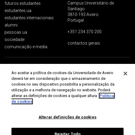
Campus Universitário de
futuros estudantes
Santiago
estudantes ua
3810-193 Aveiro
estudantes internacionais
Portugal
alumni
+351 234 370 200
pessoas ua
sociedade
contactos gerais
comunicação e media
Proteção de dados
Termos de utilização
Acessibilidade
Mapa do site
Ao aceitar a política de cookies da Universidade de Aveiro
Universidade de Aveiro 2026
deverá ter em consideração que o armazenamento de
cookies no seu dispositivo possibilita a personalização da
utilização e a melhoria de navegação no website. Poderá
alterar as definições de cookies a qualquer altura.
Política
de cookies
Alterar definições de cookies
Rejeitar Tudo