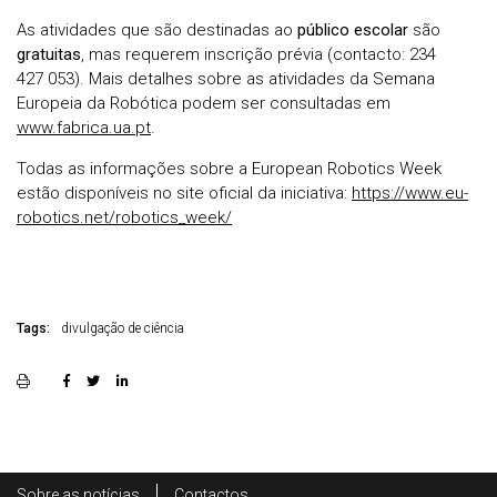
As atividades que são destinadas ao
público escolar
são
gratuitas
, mas requerem inscrição prévia (contacto: 234
427 053). Mais detalhes sobre as atividades da Semana
Europeia da Robótica podem ser consultadas em
www.fabrica.ua.pt
.
Todas as informações sobre a European Robotics Week
estão disponíveis no site oficial da iniciativa:
https://www.eu-
robotics.net/robotics_week/
Tags:
divulgação de ciência
Rodapé
Sobre as notícias
Contactos