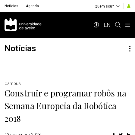
Notícias
Agenda
Quem sou?
Navegação Principal
EN
Notícias
Detalhes
Campus
Construir e programar robôs na
Semana Europeia da Robótica
2018
13 novembro 2018