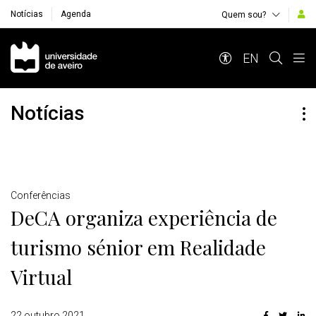
Notícias
Agenda
Quem sou?
Navegação Principal
EN
Notícias
Detalhes
Conferências
DeCA organiza experiência de
turismo sénior em Realidade
Virtual
22 outubro 2021