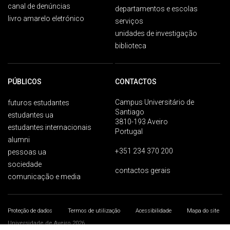
canal de denúncias
departamentos e escolas
livro amarelo eletrónico
serviços
unidades de investigação
biblioteca
PÚBLICOS
CONTACTOS
Campus Universitário de
futuros estudantes
Santiago
estudantes ua
3810-193 Aveiro
estudantes internacionais
Portugal
alumni
+351 234 370 200
pessoas ua
sociedade
contactos gerais
comunicação e media
Proteção de dados
Termos de utilização
Acessibilidade
Mapa do site
Universidade de Aveiro 2026