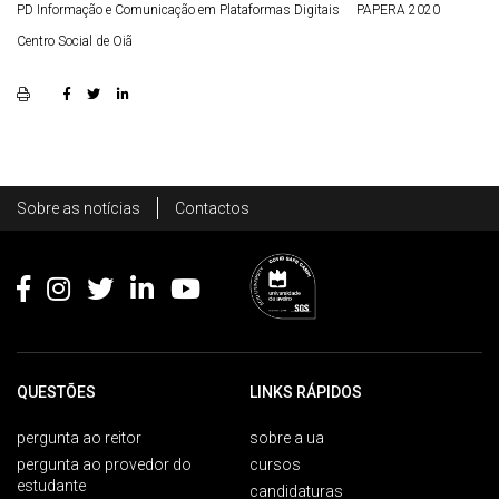
PD Informação e Comunicação em Plataformas Digitais
PAPERA 2020
Centro Social de Oiã
Rodapé
Sobre as notícias
Contactos
Footer
QUESTÕES
LINKS RÁPIDOS
pergunta ao reitor
sobre a ua
pergunta ao provedor do
cursos
estudante
candidaturas