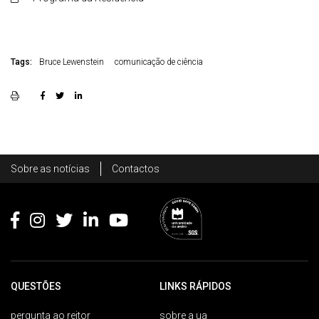
Tags:
Bruce Lewenstein
comunicação de ciência
Rodapé
Sobre as notícias
Contactos
Footer
QUESTÕES
LINKS RÁPIDOS
pergunta ao reitor
sobre a ua