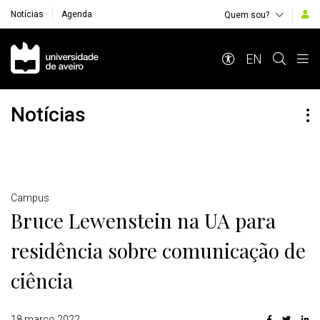
Notícias
Agenda
Quem sou?
Navegação Principal
EN
Notícias
Detalhes
Campus
Bruce Lewenstein na UA para
residência sobre comunicação de
ciência
18 março 2022