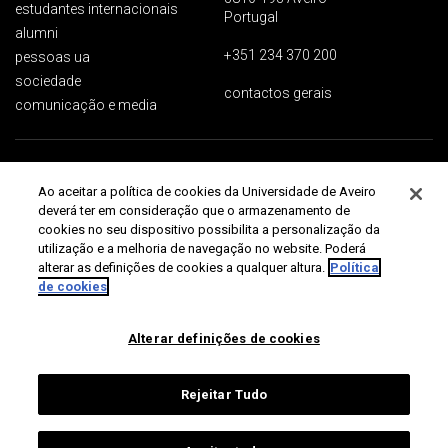
estudantes internacionais
Portugal
alumni
+351 234 370 200
pessoas ua
sociedade
contactos gerais
comunicação e media
Proteção de dados
Termos de utilização
Acessibilidade
Mapa do site
Ao aceitar a política de cookies da Universidade de Aveiro
Universidade de Aveiro 2026
deverá ter em consideração que o armazenamento de
cookies no seu dispositivo possibilita a personalização da
utilização e a melhoria de navegação no website. Poderá
alterar as definições de cookies a qualquer altura.
Política
de cookies
Alterar definições de cookies
Rejeitar Tudo