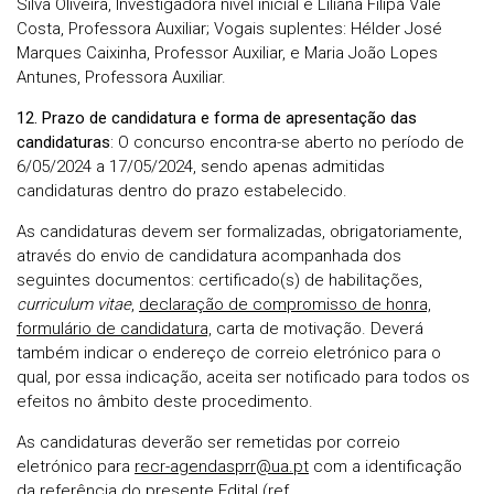
Silva Oliveira, Investigadora nível inicial e Liliana Filipa Vale
Costa, Professora Auxiliar; Vogais suplentes: Hélder José
Marques Caixinha, Professor Auxiliar, e Maria João Lopes
Antunes, Professora Auxiliar.
12. Prazo de candidatura e forma de apresentação das
candidaturas
: O concurso encontra-se aberto no período de
6/05/2024 a 17/05/2024, sendo apenas admitidas
candidaturas dentro do prazo estabelecido.
As candidaturas devem ser formalizadas, obrigatoriamente,
através do envio de candidatura acompanhada dos
seguintes documentos: certificado(s) de habilitações,
curriculum vitae
,
declaração de compromisso de honra,
formulário de candidatura,
carta de motivação. Deverá
também indicar o endereço de correio eletrónico para o
qual, por essa indicação, aceita ser notificado para todos os
efeitos no âmbito deste procedimento.
As candidaturas deverão ser remetidas por correio
eletrónico para
recr-agendasprr@ua.pt
com a identificação
da referência do presente Edital (ref.