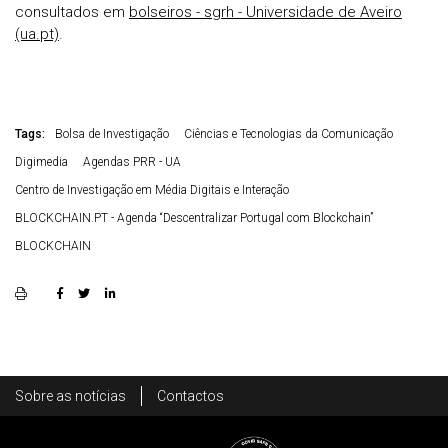
consultados em
bolseiros - sgrh - Universidade de Aveiro
(ua.pt)
.
Tags:
Bolsa de Investigação
Ciências e Tecnologias da Comunicação
Digimedia
Agendas PRR - UA
Centro de Investigação em Média Digitais e Interação
BLOCKCHAIN.PT - Agenda “Descentralizar Portugal com Blockchain”
BLOCKCHAIN
Rodapé
Sobre as notícias
Contactos
Footer