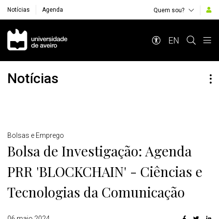
Notícias
Agenda
Quem sou?
Navegação Principal
EN
Notícias
Detalhes
Bolsas e Emprego
Bolsa de Investigação: Agenda
PRR 'BLOCKCHAIN' - Ciências e
Tecnologias da Comunicação
06 maio 2024