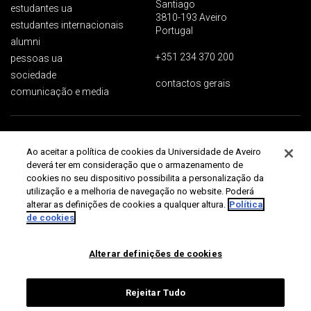
Santiago
estudantes ua
3810-193 Aveiro
estudantes internacionais
Portugal
alumni
+351 234 370 200
pessoas ua
sociedade
contactos gerais
comunicação e media
Proteção de dados
Termos de utilização
Acessibilidade
Mapa do site
Ao aceitar a política de cookies da Universidade de Aveiro
Universidade de Aveiro 2026
deverá ter em consideração que o armazenamento de
cookies no seu dispositivo possibilita a personalização da
utilização e a melhoria de navegação no website. Poderá
alterar as definições de cookies a qualquer altura.
Política
de cookies
Alterar definições de cookies
Rejeitar Tudo