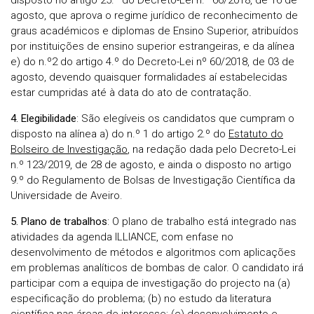
disposto no artigo 25.º do Decreto-Lei n.º 66/2018, de 16 de
agosto, que aprova o regime jurídico de reconhecimento de
graus académicos e diplomas de Ensino Superior, atribuídos
por instituições de ensino superior estrangeiras, e da alínea
e) do n.º2 do artigo 4.º do Decreto-Lei nº 60/2018, de 03 de
agosto, devendo quaisquer formalidades aí estabelecidas
estar cumpridas até à data do ato de contratação
.
4. Elegibilidade
: São elegíveis os candidatos que cumpram o
disposto na alínea a) do n.º 1 do artigo 2.º do
Estatuto do
Bolseiro de Investigação
, na redação dada pelo Decreto-Lei
n.º 123/2019, de 28 de agosto, e ainda o disposto no artigo
9.º do Regulamento de Bolsas de Investigação Científica da
Universidade de Aveiro.
5. Plano de trabalhos
: O plano de trabalho está integrado nas
atividades da agenda ILLIANCE, com enfase no
desenvolvimento de métodos e algoritmos com aplicações
em problemas analíticos de bombas de calor. O candidato irá
participar com a equipa de investigação do projecto na (a)
especificação do problema; (b) no estudo da literatura