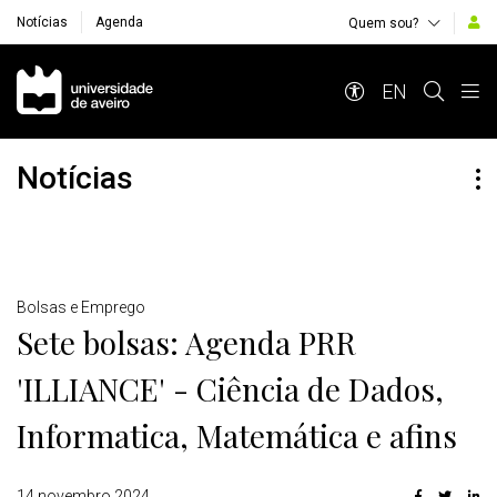
Notícias
Agenda
Quem sou?
Navegação Principal
EN
Notícias
Detalhes
Bolsas e Emprego
Sete bolsas: Agenda PRR
'ILLIANCE' - Ciência de Dados,
Informatica, Matemática e afins
14 novembro 2024