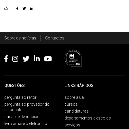
Rodapé
Sobre as notícias
Contactos
Footer
QUESTÕES
LINKS RÁPIDOS
pergunta ao reitor
sobre a ua
pergunta ao provedor do
cursos
estudante
candidaturas
canal de denúncias
departamentos e escolas
livro amarelo eletrónico
serviços