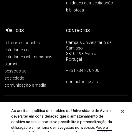
unidades de investigação
biblioteca
PÚBLICOS
CONTACTOS
Campus Universitário de
futuros estudantes
Santiago
estudantes ua
3810-193 Aveiro
estudantes internacionais
Portugal
alumni
+351 234 370 200
pessoas ua
sociedade
contactos gerais
comunicação e media
Proteção de dados
Termos de utilização
Acessibilidade
Mapa do site
Ao aceitar a política de cookies da Universidade de Aveiro
Universidade de Aveiro 2026
deverá ter em consideração que o armazenamento de
cookies no seu dispositivo possibilita a personalização da
utilização e a melhoria de navegação no website. Poderá