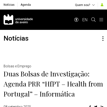
Notícias
Agenda
Quem sou?
Navegação Principal
EN
Notícias
Detalhes
Bolsas e Emprego
Duas Bolsas de Investigação:
Agenda PRR “HfPT – Health from
Portugal” – Informática
08 setembro 2025