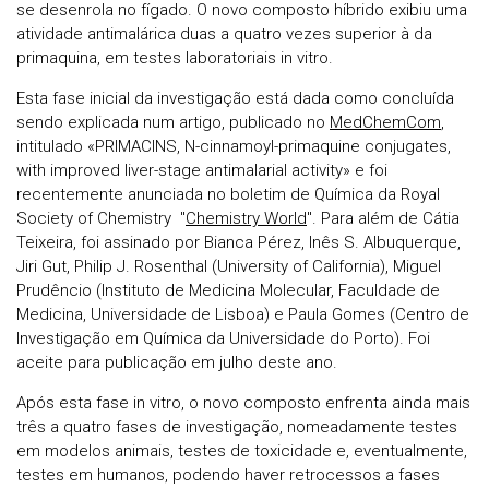
se desenrola no fígado. O novo composto híbrido exibiu uma
atividade antimalárica duas a quatro vezes superior à da
primaquina, em testes laboratoriais in vitro.
Esta fase inicial da investigação está dada como concluída
sendo explicada num artigo, publicado no
MedChemCom
,
intitulado «PRIMACINS, N-cinnamoyl-primaquine conjugates,
with improved liver-stage antimalarial activity» e foi
recentemente anunciada no boletim de Química da Royal
Society of Chemistry "
Chemistry World
". Para além de Cátia
Teixeira, foi assinado por Bianca Pérez, Inês S. Albuquerque,
Jiri Gut, Philip J. Rosenthal (University of California), Miguel
Prudêncio (Instituto de Medicina Molecular, Faculdade de
Medicina, Universidade de Lisboa) e Paula Gomes (Centro de
Investigação em Química da Universidade do Porto). Foi
aceite para publicação em julho deste ano.
Após esta fase in vitro, o novo composto enfrenta ainda mais
três a quatro fases de investigação, nomeadamente testes
em modelos animais, testes de toxicidade e, eventualmente,
testes em humanos, podendo haver retrocessos a fases