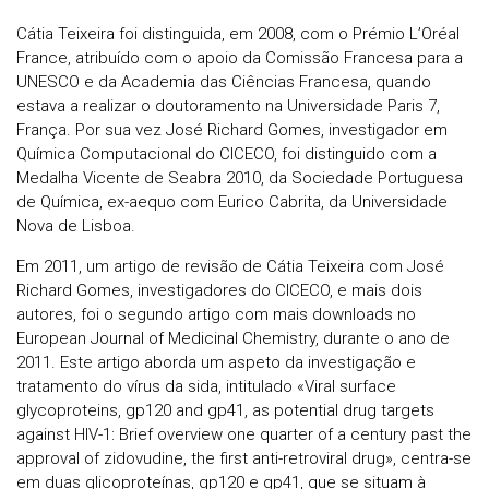
Cátia Teixeira foi distinguida, em 2008, com o Prémio L’Oréal
France, atribuído com o apoio da Comissão Francesa para a
UNESCO e da Academia das Ciências Francesa, quando
estava a realizar o doutoramento na Universidade Paris 7,
França. Por sua vez José Richard Gomes, investigador em
Química Computacional do CICECO, foi distinguido com a
Medalha Vicente de Seabra 2010, da Sociedade Portuguesa
de Química, ex-aequo com Eurico Cabrita, da Universidade
Nova de Lisboa.
Em 2011, um artigo de revisão de Cátia Teixeira com José
Richard Gomes, investigadores do CICECO, e mais dois
autores, foi o segundo artigo com mais downloads no
European Journal of Medicinal Chemistry, durante o ano de
2011. Este artigo aborda um aspeto da investigação e
tratamento do vírus da sida, intitulado «Viral surface
glycoproteins, gp120 and gp41, as potential drug targets
against HIV-1: Brief overview one quarter of a century past the
approval of zidovudine, the first anti-retroviral drug», centra-se
em duas glicoproteínas, gp120 e gp41, que se situam à