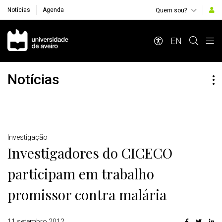
Notícias
Agenda
Quem sou?
Navegação Principal
EN
Notícias
Detalhes
Investigação
Investigadores do CICECO
participam em trabalho
promissor contra malária
11 setembro 2012