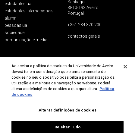
Santiago
estudantes ua
3810-193 Aveiro
estudantes internacionais
Portugal
alumni
+351 234 370 200
pessoas ua
sociedade
contactos gerais
comunicação e media
Proteção de dados
Termos de utilização
Acessibilidade
Mapa do site
Ao aceitar a política de cookies da Universidade de Aveiro
Universidade de Aveiro 2026
deverá ter em consideração que o armazenamento de
cookies no seu dispositivo possibilita a personalização da
utilização e a melhoria de navegação no website. Poderá
alterar as definições de cookies a qualquer altura.
Política
de cookies
Alterar definições de cookies
Rejeitar Tudo