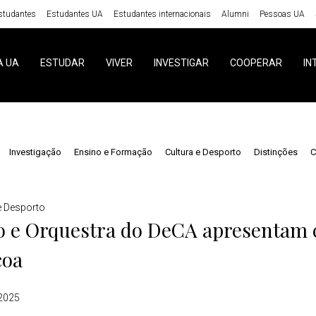
studantes
Estudantes UA
Estudantes internacionais
Alumni
Pessoas UA
A UA
ESTUDAR
VIVER
INVESTIGAR
COOPERAR
IN
Investigação
Ensino e Formação
Cultura e Desporto
Distinções
C
e Desporto
o e Orquestra do DeCA apresentam 
coa
 2025