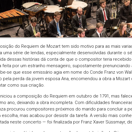
sição do Requiem de Mozart tem sido motivo para as mais variad
a uma série de lendas, especialmente desenvolvidas durante o séu
da dessas histórias dá conta de que o compositor teria recebi
 feita por um estranho mensageiro, supostamente prenunciando a
abe-se que esse emissário agia em nome do Conde Franz von Wal
o pela perda da jovem esposa Ana, encomendou a obra a Mozart 
tar como sua criação.
iniciou a composição do Requiem em outubro de 1791, mas fale
o ano, deixando a obra incompleta. Com dificuldades financeira
za procurou compositores próximos do marido para concluir a peç
a escolha, mas acabou por desistir da tarefa. A versão mais conh
etada neste concerto — foi finalizada por Franz Xaver Süssmayr, di