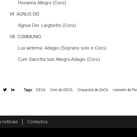
nna Allegro (Coro)
 AGNUS DEI
s Dei Larghetto (Coro)
. COMMUNIO
eterna Adagio (Soprano solo e Coro)
ancttis tuis Allegro-Adagio (Coro)
Tags:
DECA
Coro do DECA
Orquestra do DeCA
concerto de Pá
 notícias
Contactos