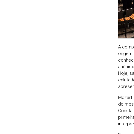
A compo
origem 
conheci
anónima
Hoje, s
enlutad
apresen
Mozart 
do mesm
Constan
primeir
interpr