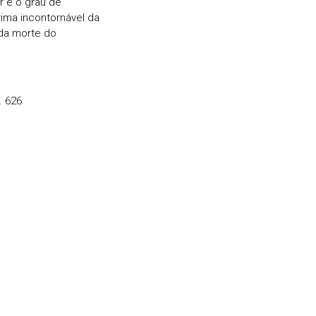
 e o grau de
ima incontornável da
da morte do
 menor, K. 626