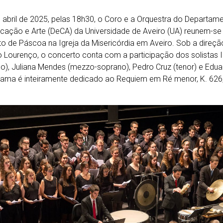
 abril de 2025, pelas 18h30, o Coro e a Orquestra do Departam
ação e Arte (DeCA) da Universidade de Aveiro (UA) reunem-se 
o de Páscoa na Igreja da Misericórdia em Aveiro. Sob a direçã
 Lourenço, o concerto conta com a participação dos solistas I
o), Juliana Mendes (mezzo-soprano), Pedro Cruz (tenor) e Eduar
ama é inteiramente dedicado ao Requiem em Ré menor, K. 626,