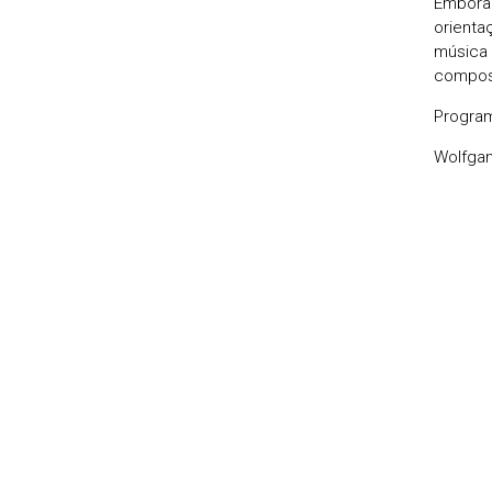
Embora 
orienta
música 
composi
Progra
Wolfg
(V
I. 
Requ
II.
Kyri
III.
No.1 
No.2