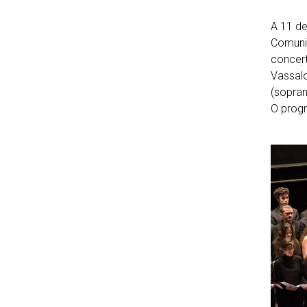
A 11 de
Comunic
concert
Vassalo
(sopran
O progr