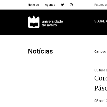
Notícias
Agenda
Futuros e
Navegação Principal
SOBRE 
Notícias
Campus
Detalhes
Cultura 
Cor
Pás
08 abril