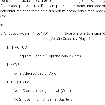
persistam dúvidas sobre a extensão da contribuição de Süssmayr
ção deixado por Mozart, o Requiem permanece como uma obra-pr
ocidental, marcada tanto pela sua beleza como pelo simbolismo 
tor.
ma:
ang Amadeus Mozart (1756-1791) Requiem em Ré
ersão Sussmayr/Bayer)
INTROITUS
iem Adagio (Soprano solo e Coro)
 KYRIE
e Allegro-Adagio (Coro)
 SEQUENTIA
Dies Irae Allegro assai (Coro)
 Tuba mirum Andante (Quarteto)