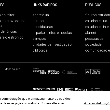
ES
LINKS RÁPIDOS
PÚBLICOS
 ao reitor
sobre a ua
futuros estudan
a ao provedor do
cursos
estudantes ua
te
candidaturas
estudantes inte
e denúncias
departamentos e escolas
alumni
arelo eletrónico
serviços
pessoas ua
unidades de investigação
sociedade
biblioteca
comunicação e
Mapa do site
r em consideração que o armazenamento de cookies
ria de navegação no website. Poderá alterar as
Alterar definiç