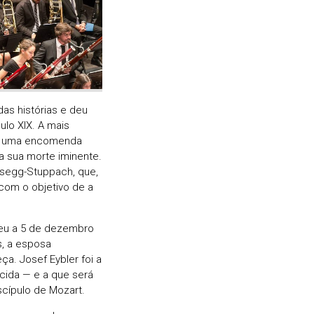
as histórias e deu
lo XIX. A mais
do uma encomenda
 sua morte iminente.
segg-Stuppach, que,
com o objetivo de a
ceu a 5 de dezembro
s, a esposa
a. Josef Eybler foi a
ecida — e a que será
scípulo de Mozart.