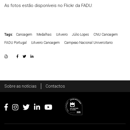
As fotos estão disponíveis no Flickr da FADU:
Tags:
Canoagem
Medalhas
UAveiro
Júlio Lopes
CNU Canoagem
FADU Portugal
UAveiro Canoagem
Campeao Nacional Universitario
Rodapé
Sobre as notícias
Contactos
Footer