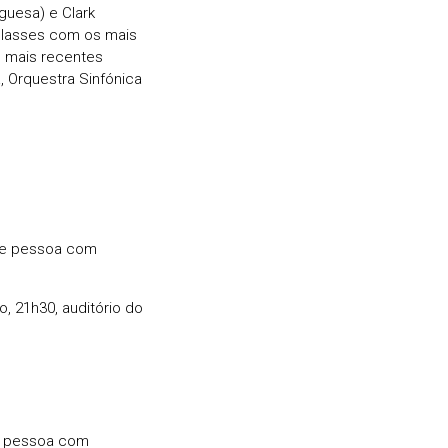
guesa) e Clark
rclasses com os mais
s mais recentes
 Orquestra Sinfónica
 de pessoa com
, 21h30, auditório do
de pessoa com