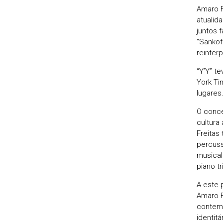
Amaro F
atualid
juntos 
“Sankof
reinter
“Y’Y” t
York Ti
lugares
O conce
cultura
Freitas
percuss
musical
piano tr
A este 
Amaro F
contemp
identit