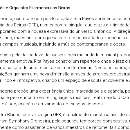
yés e Orquestra Filarmonia das Beiras
onista, cantora e compositora catalã Rita Payés apresenta-se co
nia das Beiras (OFB), num encontro singular que cruza a intimidade
orâneo com a riqueza expressiva do universo sinfónico. A direçã
Blanco, maestrina portuguesa que tem consolidado experiência e
s campos musicais, incluindo a música contemporânea e ópera.
cida pela delicadeza da sua voz, pela maturidade musical preco
amente emotiva, Rita Payés constrói um repertório onde o jazz d
a, a canção de autor e as raízes mediterrânicas. Nesta colaboraçã
ções ganham uma nova dimensão através de arranjos orquestrai
r lírico e introspetivo, criando um espaço de escuta envolvente e 
ncerto propõe uma experiência única, marcada pela elegância, pe
al e pelo encontro entre linguagens musicais, reafirmando o C
e diálogo, criação e cruzamento de mundos sonoros.
tro Blanco, que vai dirigir a OFB, é atualmente maestrina assistente
ham Symphony Orchestra, pela segunda temporada consecutiva. 
mente como assistente de vários maestros de renome, tais como