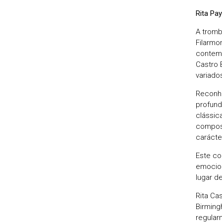
Rita Pa
A tromb
Filarmo
contemp
Castro 
variado
Reconhe
profund
clássic
composi
carácte
Este co
emocion
lugar d
Rita Cas
Birming
regular