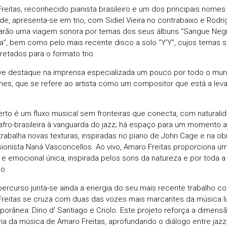
reitas, reconhecido pianista brasileiro e um dos principais nomes
ade, apresenta-se em trio, com Sidiel Vieira no contrabaixo e Rodri
farão uma viagem sonora por temas dos seus álbuns “Sangue Negro
a”, bem como pelo mais recente disco a solo “Y’Y”, cujos temas s
pretados para o formato trio.
eve destaque na imprensa especializada um pouco por todo o mun
mes, que se refere ao artista como um compositor que está a leva
.
rto é um fluxo musical sem fronteiras que conecta, com naturalid
 afro-brasileira à vanguarda do jazz; há espaço para um momento a
 trabalha novas texturas, inspiradas no piano de John Cage e na o
ionista Naná Vasconcellos. Ao vivo, Amaro Freitas proporciona u
 e emocional única, inspirada pelos sons da natureza e por toda a
io.
percurso junta-se ainda a energia do seu mais recente trabalho co
reitas se cruza com duas das vozes mais marcantes da música l
orânea: Dino d’ Santiago e Criolo. Este projeto reforça a dimensão 
ária da música de Amaro Freitas, aprofundando o diálogo entre jazz