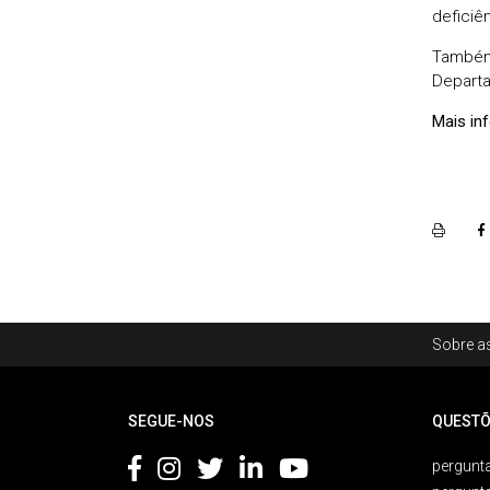
deficiên
Também
Departa
Mais in
Rodapé
Sobre as
Footer
SEGUE-NOS
QUESTÕ
pergunta