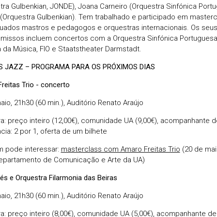
tra Gulbenkian, JONDE), Joana Carneiro (Orquestra Sinfónica Portu
 (Orquestra Gulbenkian). Tem trabalhado e participado em maste
uados mastros e pedagogos e orquestras internacionais. Os seu
issos incluem concertos com a Orquestra Sinfónica Portuguesa,
 da Música, FIO e Staatstheater Darmstadt.
 JAZZ – PROGRAMA PARA OS PRÓXIMOS DIAS
reitas Trio - concerto
aio, 21h30 (60 min.), Auditório Renato Araújo
ira: preço inteiro (12,00€), comunidade UA (9,00€), acompanhante
cia: 2 por 1, oferta de um bilhete
 pode interessar:
masterclass com Amaro Freitas Trio
(20 de maio
epartamento de Comunicação e Arte da UA)
yés e Orquestra Filarmonia das Beiras
aio, 21h30 (60 min.), Auditório Renato Araújo
ira: preço inteiro (8,00€), comunidade UA (5,00€), acompanhante 