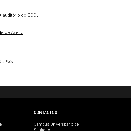
 auditório do CCCI,
de de Aveiro
.
ita Pyés
CONTACTOS
Campus Universitário de
tes
Santiago