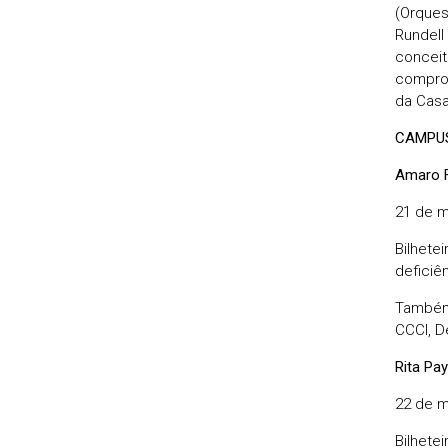
(Orques
Rundell
conceit
comprom
da Casa
CAMPUS
Amaro F
21 de m
Bilhete
deficiên
Também
CCCI, D
Rita Pa
22 de m
Bilhete