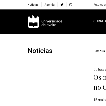
Notícias
Agenda
Futuros e
Navegação Principal
SOBRE 
Notícias
Campus
Detalhes
Cultura 
Os n
no 
15 maio