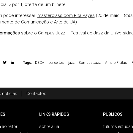
cia: 2 por 1, oferta de um bilhete.
 pode interessar:
masterclass com Rita Payés
(20 de maio, 18h00,
mento de Comunicação e Arte da UA)
formações
sobre o
Campus Jazz – Festival de Jazz da Universida
Tags:
DECA
concertos
jazz
Campus Jazz
Amaro Freitas
R
 notícias
Contactos
ES
LINKS RÁPIDOS
PÚBLICOS
 ao reitor
sobre a ua
futuros estudan