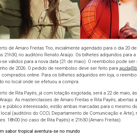
rto de Amaro Freitas Trio, inicialmente agendado para o dia 20 d
às 21h30, no auditório Renato Araújo. Os bilhetes adquiridos para a 
se válidos para a nova data (21 de maio). O reembolso pode ser s
unho de 2026. O pedido de reembolso deve ser feito para
ajuda@b
s comprados online. Para os bilhetes adquiridos em loja, o reembo
ado no local onde se efetuou a compra.
rto de Rita Payés, já com lotação esgotada, será a 22 de maio, às 
Araújo. As masterclasses de Amaro Freitas e Rita Payés, abertas 
 e público interessado, estão ambas marcadas para o mesmo dia
ocal (auditório do CCCI, Departamento de Comunicação e Arte),
tes: 18h00 (no caso de Rita Paýés) e 21h30 (Amaro Freitas).
m sabor tropical aventura-se no mundo