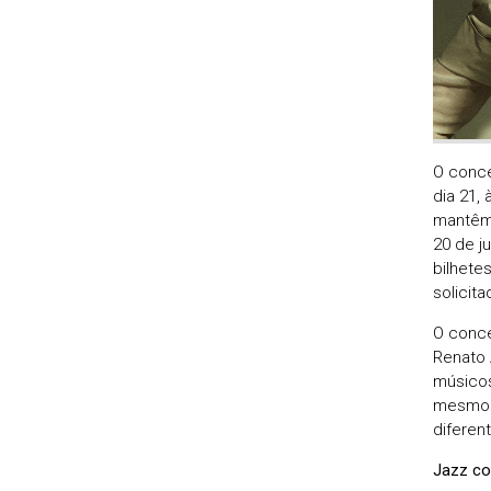
O conce
dia 21, 
mantêm-
20 de j
bilhete
solicit
O conce
Renato 
músicos
mesmo l
diferen
Jazz co