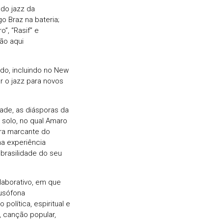
 do jazz da
go Braz na bateria;
”, “Rasif” e
ão aqui
do, incluindo no New
r o jazz para novos
ade, as diásporas da
 solo, no qual Amaro
bra marcante do
ma experiência
 brasilidade do seu
laborativo, em que
usófona
política, espiritual e
, canção popular,