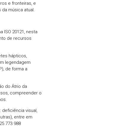
os e fronteiras, e
 da música atual.
a ISO 20121, nesta
nto de recursos
tes hápticos,
 com legendagem
), de forma a
o do Átrio da
casos, compreender o
mos.
deficiência visual,
outras), entre em
925 773 988