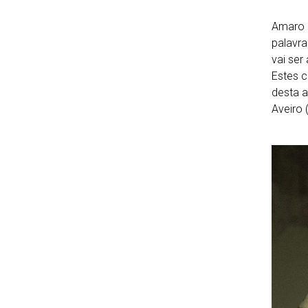
Amaro F
palavra
vai ser
Estes c
desta a
Aveiro 