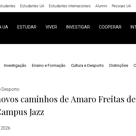
studantes
Estudantes UA
Estudantes internacionais
Alumni
Pessoas UA
A UA
ESTUDAR
VIVER
INVESTIGAR
COOPERAR
IN
Investigação
Ensino e Formação
Cultura e Desporto
Distinções
C
e Desporto
ovos caminhos de Amaro Freitas de
Campus Jazz
 2026