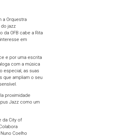
m a Orquestra
 do jazz
o da OFB cabe a Rita
 interesse em
ce e por uma escrita
ialoga com a música
o especial, as suas
s que ampliam o seu
sensível.
la proximidade
ampus Jazz como um
 da City of
Colabora
 Nuno Coelho