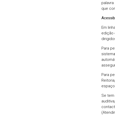
palavra
que con
Acessib
Em linh
edição 
dirigid
Para pe
sistema
automát
assegur
Para pe
Reitori
espaço 
Se tem 
auditiva
contact
(Atendi