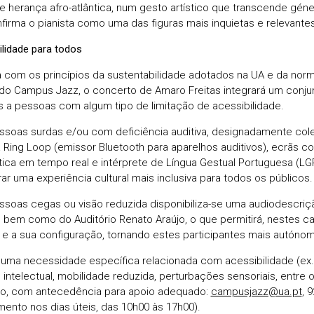
 e herança afro-atlântica, num gesto artístico que transcende géner
firma o pianista como uma das figuras mais inquietas e relevantes
ilidade para todos
a com os princípios da sustentabilidade adotados na UA e da norm
do Campus Jazz, o concerto de Amaro Freitas integrará um conju
os a pessoas com algum tipo de limitação de acessibilidade.
ssoas surdas e/ou com deficiência auditiva, designadamente cole
 Ring Loop (emissor Bluetooth para aparelhos auditivos), ecrãs
ica em tempo real e intérprete de Língua Gestual Portuguesa (LGP
ar uma experiência cultural mais inclusiva para todos os públicos.
ssoas cegas ou visão reduzida disponibiliza-se uma audiodescriçã
a, bem como do Auditório Renato Araújo, o que permitirá, nestes 
e a sua configuração, tornando estes participantes mais autóno
uma necessidade específica relacionada com acessibilidade (ex.: 
, intelectual, mobilidade reduzida, perturbações sensoriais, entre 
o, com antecedência para apoio adequado:
campusjazz@ua.pt
, 
mento nos dias úteis, das 10h00 às 17h00).