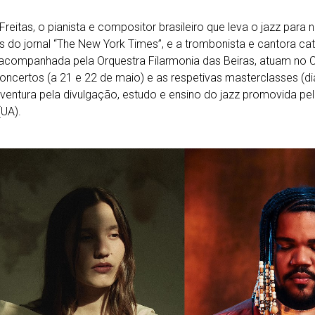
reitas, o pianista e compositor brasileiro que leva o jazz para 
s do jornal “The New York Times”, e a trombonista e cantora ca
 acompanhada pela Orquestra Filarmonia das Beiras, atuam no
oncertos (a 21 e 22 de maio) e as respetivas masterclasses (d
ventura pela divulgação, estudo e ensino do jazz promovida pel
(UA).