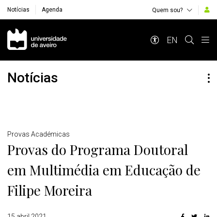
Notícias
Agenda
Quem sou?
Navegação Principal
EN
Notícias
Detalhes
Provas Académicas
Provas do Programa Doutoral
em Multimédia em Educação de
Filipe Moreira
15 abril 2021