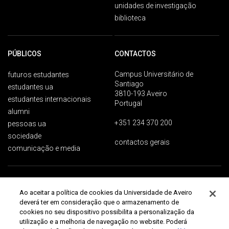
unidades de investigação
biblioteca
PÚBLICOS
CONTACTOS
Campus Universitário de
futuros estudantes
Santiago
estudantes ua
3810-193 Aveiro
estudantes internacionais
Portugal
alumni
+351 234 370 200
pessoas ua
sociedade
contactos gerais
comunicação e media
Proteção de dados
Termos de utilização
Acessibilidade
Mapa do site
Ao aceitar a política de cookies da Universidade de Aveiro
Universidade de Aveiro 2026
deverá ter em consideração que o armazenamento de
cookies no seu dispositivo possibilita a personalização da
utilização e a melhoria de navegação no website. Poderá