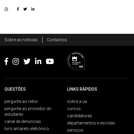
Rodapé
Sobre as notícias
Contactos
Footer
QUESTÕES
LINKS RÁPIDOS
pergunta ao reitor
sobre a ua
pergunta ao provedor do
cursos
estudante
candidaturas
canal de denúncias
departamentos e escolas
livro amarelo eletrónico
serviços