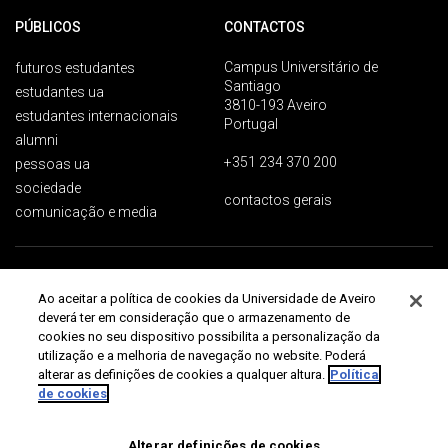
PÚBLICOS
CONTACTOS
Campus Universitário de
futuros estudantes
Santiago
estudantes ua
3810-193 Aveiro
estudantes internacionais
Portugal
alumni
+351 234 370 200
pessoas ua
sociedade
contactos gerais
comunicação e media
Proteção de dados
Termos de utilização
Acessibilidade
Mapa do site
Ao aceitar a política de cookies da Universidade de Aveiro
Universidade de Aveiro 2026
deverá ter em consideração que o armazenamento de
cookies no seu dispositivo possibilita a personalização da
utilização e a melhoria de navegação no website. Poderá
alterar as definições de cookies a qualquer altura.
Política
de cookies
Alterar definições de cookies