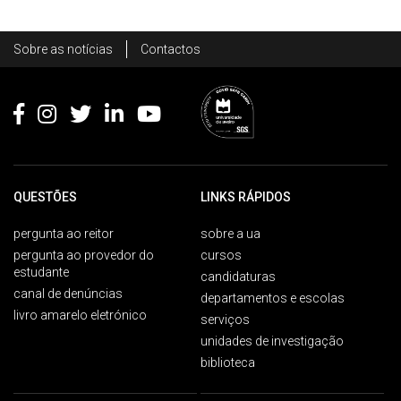
Rodapé
Sobre as notícias
Contactos
Footer
QUESTÕES
LINKS RÁPIDOS
pergunta ao reitor
sobre a ua
pergunta ao provedor do
cursos
estudante
candidaturas
canal de denúncias
departamentos e escolas
livro amarelo eletrónico
serviços
unidades de investigação
biblioteca