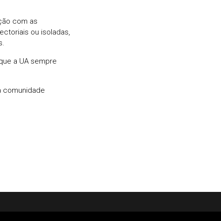
ação com as
ctoriais ou isoladas,
s.
 que a UA sempre
a comunidade