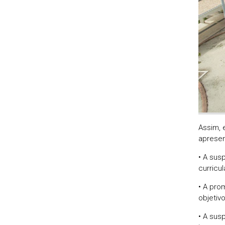
Assim, 
apresen
• A sus
curricul
• A pro
objetiv
• A sus