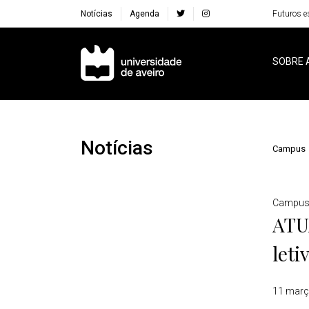
Notícias
Agenda
Futuros e
Navegação Principal
SOBRE 
Notícias
Campus
Detalhes
Campu
ATU
leti
11 març