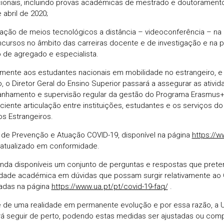
cionais, incluindo provas académicas de mestrado e doutoramento
 abril de 2020;
lização de meios tecnológicos a distância – videoconferência – na r
cursos no âmbito das carreiras docente e de investigação e na 
lo de agregado e especialista.
amente aos estudantes nacionais em mobilidade no estrangeiro, e
, o Diretor Geral do Ensino Superior passará a assegurar as ativi
hamento e supervisão regular da gestão do Programa Erasmus+,
iciente articulação entre instituições, estudantes e os serviços do
s Estrangeiros.
 de Prevenção e Atuação COVID-19, disponível na página
https://w
i atualizado em conformidade.
inda disponíveis um conjunto de perguntas e respostas que preten
ade académica em dúvidas que possam surgir relativamente ao
adas na página
https://www.ua.pt/pt/covid-19-faq/
.
e de uma realidade em permanente evolução e por essa razão, a 
irá seguir de perto, podendo estas medidas ser ajustadas ou co