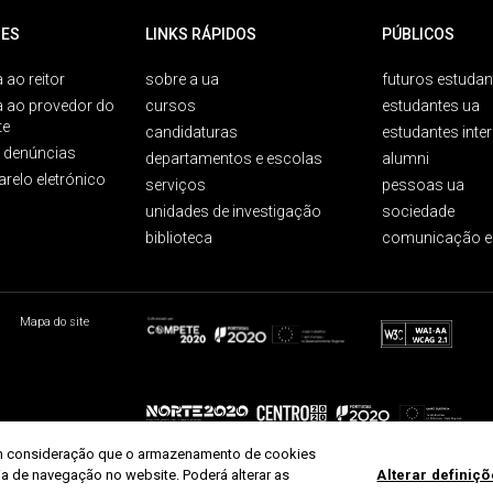
ES
LINKS RÁPIDOS
PÚBLICOS
 ao reitor
sobre a ua
futuros estudan
a ao provedor do
cursos
estudantes ua
te
candidaturas
estudantes inte
e denúncias
departamentos e escolas
alumni
arelo eletrónico
serviços
pessoas ua
unidades de investigação
sociedade
biblioteca
comunicação e
Mapa do site
r em consideração que o armazenamento de cookies
ria de navegação no website. Poderá alterar as
Alterar definiç