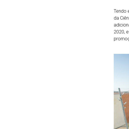
Tendo e
da Ciên
adicion
2020, e
promoç