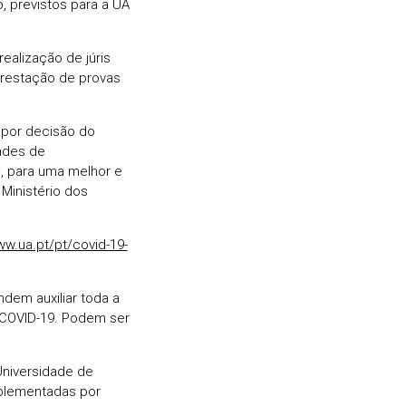
, previstos para a UA
ealização de júris
prestação de provas
 por decisão do
dades de
 para uma melhor e
 Ministério dos
ww.ua.pt/pt/covid-19-
dem auxiliar toda a
 COVID-19. Podem ser
Universidade de
mplementadas por