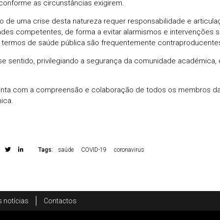
 conforme as circunstâncias exigirem.
o de uma crise desta natureza requer responsabilidade e articul
ades competentes, de forma a evitar alarmismos e intervenções se
termos de saúde pública são frequentemente contraproducente
se sentido, privilegiando a segurança da comunidade académica,
onta com a compreensão e colaboração de todos os membros d
ica.
Tags:
saúde
COVID-19
coronavirus
 notícias
Contactos