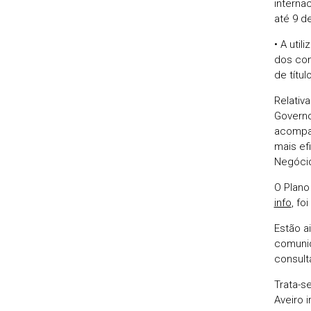
interna
até 9 de
• A uti
dos con
de títu
Relativ
Governo
acompan
mais ef
Negócio
O Plano
info
, fo
Estão a
comunid
consult
Trata-s
Aveiro 