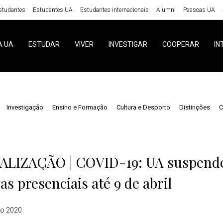
studantes
Estudantes UA
Estudantes internacionais
Alumni
Pessoas UA
A UA
ESTUDAR
VIVER
INVESTIGAR
COOPERAR
IN
Investigação
Ensino e Formação
Cultura e Desporto
Distinções
C
s
ALIZAÇÃO | COVID-19: UA suspende
vas presenciais até 9 de abril
o 2020