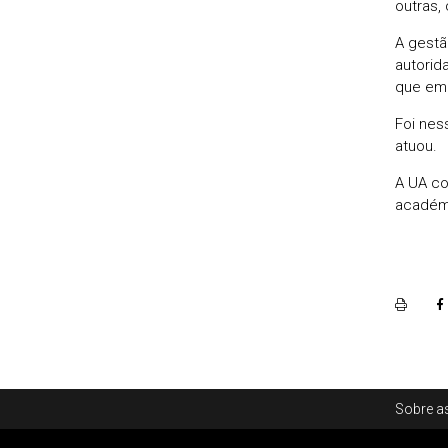
outras,
A gestã
autorid
que em 
Foi nes
atuou.
A UA c
académ
Rodapé
Sobre as
Footer