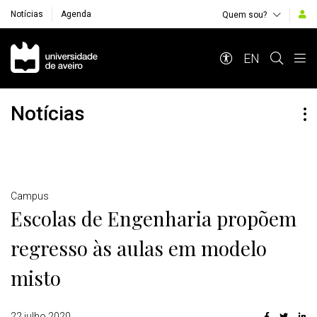
Notícias
Agenda
Quem sou?
Navegação Principal
EN
Notícias
Detalhes
Campus
Escolas de Engenharia propõem
regresso às aulas em modelo
misto
22 julho 2020