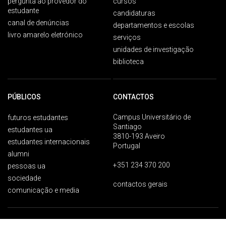
pergunta ao provedor do
cursos
estudante
candidaturas
canal de denúncias
departamentos e escolas
livro amarelo eletrónico
serviços
unidades de investigação
biblioteca
PÚBLICOS
CONTACTOS
Campus Universitário de
futuros estudantes
Santiago
estudantes ua
3810-193 Aveiro
estudantes internacionais
Portugal
alumni
+351 234 370 200
pessoas ua
sociedade
contactos gerais
comunicação e media
Proteção de dados
Termos de utilização
Acessibilidade
Mapa do site