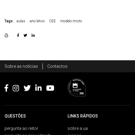
Tags:
aulas
ano letivo
CEE
modelo misto
Rodapé
Sobre as notícias
Contactos
Footer
QUESTÕES
LINKS RÁPIDOS
pergunta ao reitor
sobre a ua