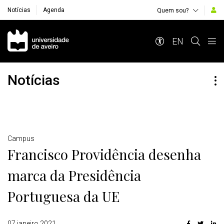
Notícias
Agenda
Quem sou?
Navegação Principal
EN
Notícias
Detalhes
Campus
Francisco Providência desenha
marca da Presidência
Portuguesa da UE
07 janeiro 2021