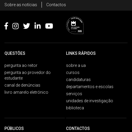
Rodapé
Sobre as notícias
Contactos
Footer
QUESTÕES
LINKS RÁPIDOS
pergunta ao reitor
sobre a ua
pergunta ao provedor do
cursos
estudante
candidaturas
canal de denúncias
departamentos e escolas
livro amarelo eletrónico
serviços
unidades de investigação
biblioteca
PÚBLICOS
CONTACTOS