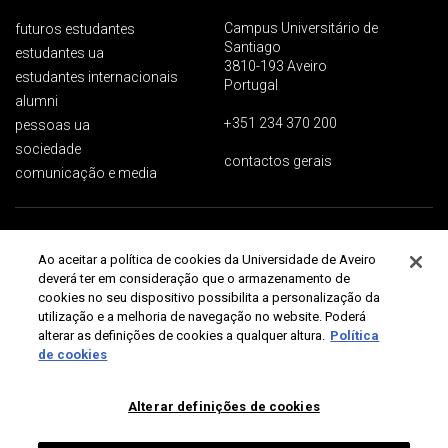
Campus Universitário de
futuros estudantes
Santiago
estudantes ua
3810-193 Aveiro
estudantes internacionais
Portugal
alumni
+351 234 370 200
pessoas ua
sociedade
contactos gerais
comunicação e media
Proteção de dados
Termos de utilização
Acessibilidade
Mapa do site
Ao aceitar a política de cookies da Universidade de Aveiro
Universidade de Aveiro 2026
deverá ter em consideração que o armazenamento de
cookies no seu dispositivo possibilita a personalização da
utilização e a melhoria de navegação no website. Poderá
alterar as definições de cookies a qualquer altura.
Política
de cookies
Alterar definições de cookies