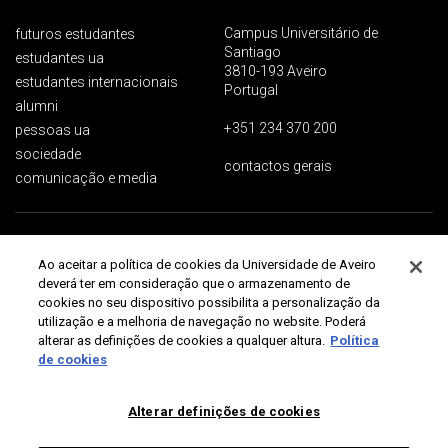
Campus Universitário de
futuros estudantes
Santiago
estudantes ua
3810-193 Aveiro
estudantes internacionais
Portugal
alumni
+351 234 370 200
pessoas ua
sociedade
contactos gerais
comunicação e media
Proteção de dados
Termos de utilização
Acessibilidade
Mapa do site
Ao aceitar a política de cookies da Universidade de Aveiro
Universidade de Aveiro 2026
deverá ter em consideração que o armazenamento de
cookies no seu dispositivo possibilita a personalização da
utilização e a melhoria de navegação no website. Poderá
alterar as definições de cookies a qualquer altura.
Política
de cookies
Alterar definições de cookies