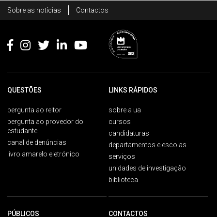
Rodapé
Sobre as notícias
Contactos
Footer
QUESTÕES
LINKS RÁPIDOS
pergunta ao reitor
sobre a ua
pergunta ao provedor do
cursos
estudante
candidaturas
canal de denúncias
departamentos e escolas
livro amarelo eletrónico
serviços
unidades de investigação
biblioteca
PÚBLICOS
CONTACTOS