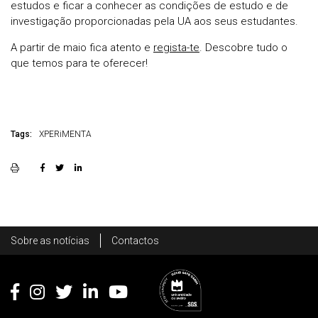
estudos e ficar a conhecer as condições de estudo e de
investigação proporcionadas pela UA aos seus estudantes.
A partir de maio fica atento e
regista-te
. Descobre tudo o
que temos para te oferecer!
Tags:
XPERiMENTA
Rodapé
Sobre as notícias
Contactos
Footer