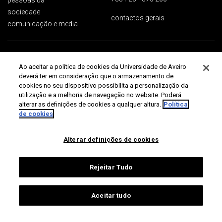
pessoas ua
sociedade
contactos gerais
comunicação e media
Proteção de dados
Termos de utilização
Acessibilidade
Mapa do site
Ao aceitar a política de cookies da Universidade de Aveiro
Universidade de Aveiro 2026
deverá ter em consideração que o armazenamento de
cookies no seu dispositivo possibilita a personalização da
utilização e a melhoria de navegação no website. Poderá
alterar as definições de cookies a qualquer altura.
Política
de cookies
Alterar definições de cookies
Rejeitar Tudo
Aceitar tudo