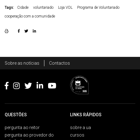
Tags:
Cidade
voluntariado
Loja VOL
Programa de Voluntariado
cooperação com a comunidade
Rodapé
Sobre as notícias
Contactos
Footer
QUESTÕES
LINKS RÁPIDOS
pergunta ao reitor
sobre a ua
pergunta ao provedor do
cursos