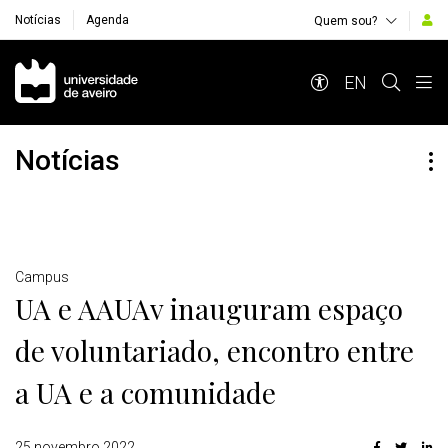
Notícias
Agenda
Quem sou?
Navegação Principal
EN
Notícias
Detalhes
Campus
UA e AAUAv inauguram espaço
de voluntariado, encontro entre
a UA e a comunidade
25 novembro 2022