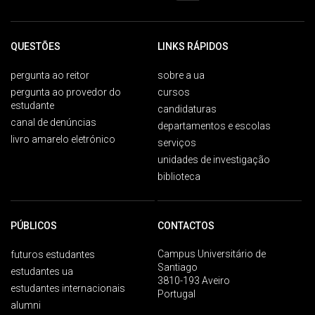
QUESTÕES
LINKS RÁPIDOS
pergunta ao reitor
sobre a ua
pergunta ao provedor do
cursos
estudante
candidaturas
canal de denúncias
departamentos e escolas
livro amarelo eletrónico
serviços
unidades de investigação
biblioteca
PÚBLICOS
CONTACTOS
Campus Universitário de
futuros estudantes
Santiago
estudantes ua
3810-193 Aveiro
estudantes internacionais
Portugal
alumni