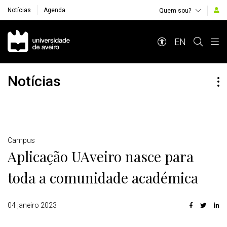
Notícias
Agenda
Quem sou?
Navegação Principal
EN
Notícias
Detalhes
Campus
Aplicação UAveiro nasce para
toda a comunidade académica
04 janeiro 2023