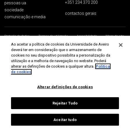
+351 234 370 200
pessoas ua
sociedade
contactos gerais
comunicação e media
Proteção de dados
Termos de utilização
Acessibilidade
Mapa do site
Universidade de Aveiro 2026
Ao aceitar a política de cookies da Universidade de Aveiro
deverá ter em consideração que o armazenamento de
cookies no seu dispositivo possibilita a personalização da
utilização e a melhoria de navegação no website. Poderá
alterar as definições de cookies a qualquer altura.
Política
de cookies
Alterar definições de cookies
Rejeitar Tudo
Aceitar tudo